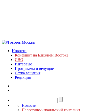
Новости
Конфликт на Ближнем Востоке
СВО
Интервью
Программы и ведущие
Сетка вещания
Редакция
Новости
Палестино-израильский конфликт