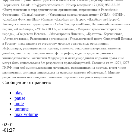
зарубежные страны. Языки: русский и английский. Главный редактор Бабаян Роман
Георгиевич. Email: info@govoritmoskva.ru. Номер телефона: +7 (495) 950-62-26
*Экстремистские и террористические организации, запрещенные в Российской
Федерации: «Правый сектор», «Украинская повстанческая армия» (УПА), «ИГИЛ»,
«Джабхат Фатх аш-Шам» (бывшая «Джабхат ан-Нусра», «Джебхат ан-Нусра»),
Коалиция исламских группировок «Хайят Тахрир аш-Шам», Национал-Большевистская
партия, «Аль-Каида», «УНА-УНСО», «Талибан», «Меджлис крымско-татарского
народа», «Свидетели Иеговы», «Мизантропик Дивижн», «Братство» Корчинского,
«Артподготовка», Религиозная организация «Управленческий центр Свидетелей Иеговы
в России» и входящие в ее структуру местные религиозные организации.
Информация, размещенная на портале, а именно: текстовые материалы, элементы
дизайна, логотипы, товарные знаки, фотографии, видео и аудио охраняются
законодательством Российской Федерации и международными нормами права и не
могут быть использованы без разрешения правообладателей. Согласно ст.ст. 1274,1275
ГК РФ, при любом использовании материалов, размещенных на портале, в том числе
цитировании, активная гиперссылка на материал является обязательной. Мнение
редакции может не совпадать с мнением отдельных авторов и колумнистов.
Сообщение отправлено
play
pause
mute
unmute
max volume
02:01
-01:27