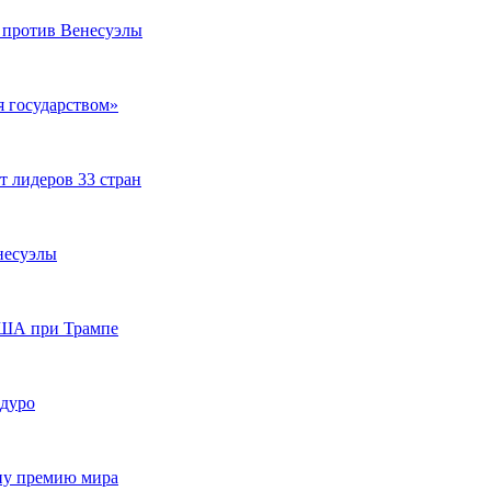
 против Венесуэлы
 государством»
т лидеров 33 стран
несуэлы
США при Трампе
адуро
ну премию мира