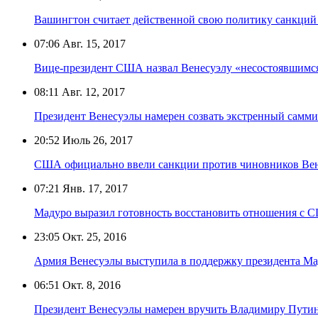
Вашингтон считает действенной свою политику санкций
07:06
Авг. 15, 2017
Вице-президент США назвал Венесуэлу «несостоявшимся
08:11
Авг. 12, 2017
Президент Венесуэлы намерен созвать экстренный самми
20:52
Июль 26, 2017
США официально ввели санкции против чиновников Ве
07:21
Янв. 17, 2017
Мадуро выразил готовность восстановить отношения с 
23:05
Окт. 25, 2016
Армия Венесуэлы выступила в поддержку президента М
06:51
Окт. 8, 2016
Президент Венесуэлы намерен вручить Владимиру Пути