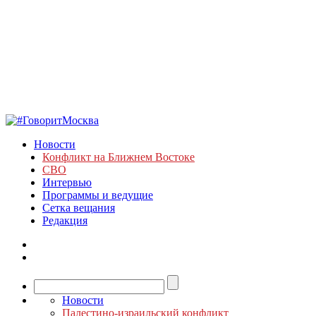
Новости
Конфликт на Ближнем Востоке
СВО
Интервью
Программы и ведущие
Сетка вещания
Редакция
Новости
Палестино-израильский конфликт