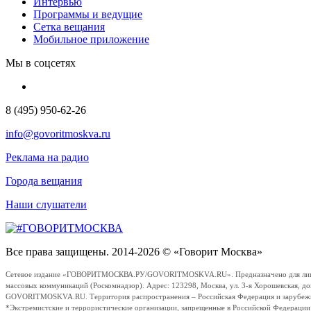
Интервью
Программы и ведущие
Сетка вещания
Мобильное приложение
Мы в соцсетях
8 (495) 950-62-26
info@govoritmoskva.ru
Реклама на радио
Города вещания
Наши слушатели
Все права защищены. 2014-2026 © «Говорит Москва»
Сетевое издание «ГОВОРИТМОСКВА.РУ/GOVORITMOSKVA.RU». Предназначено для лиц стар
массовых коммуникаций (Роскомнадзор). Адрес: 123298, Москва, ул. 3-я Хорошевская, д
GOVORITMOSKVA.RU. Территория распространения – Российская Федерация и зарубежные с
*Экстремистские и террористические организации, запрещенные в Российской Федераци