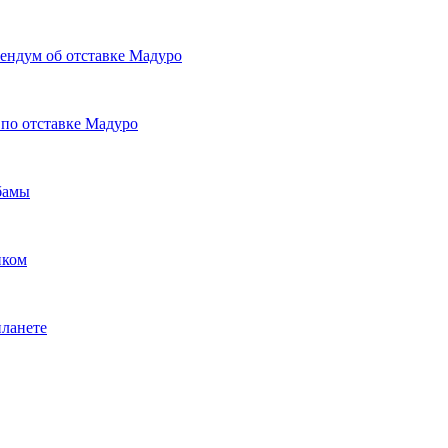
ендум об отставке Мадуро
по отставке Мадуро
бамы
иком
ланете