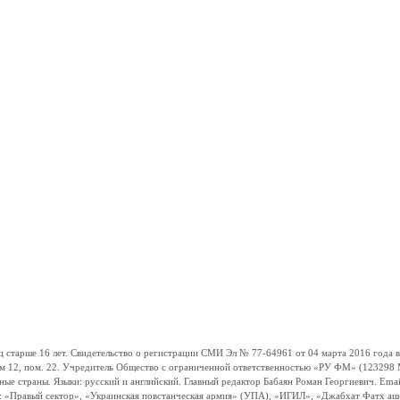
ше 16 лет. Свидетельство о регистрации СМИ Эл № 77-64961 от 04 марта 2016 года вы
ом 12, пом. 22. Учредитель Общество с ограниченной ответственностью «РУ ФМ» (123298 Мо
траны. Языки: русский и английский. Главный редактор Бабаян Роман Георгиевич. Email:
и: «Правый сектор», «Украинская повстанческая армия» (УПА), «ИГИЛ», «Джабхат Фатх а