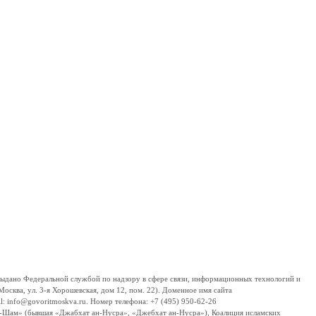
дано Федеральной службой по надзору в сфере связи, информационных технологий и
сква, ул. 3-я Хорошевская, дом 12, пом. 22). Доменное имя сайта
 info@govoritmoskva.ru. Номер телефона: +7 (495) 950-62-26
ш-Шам» (бывшая «Джабхат ан-Нусра», «Джебхат ан-Нусра»), Коалиция исламских