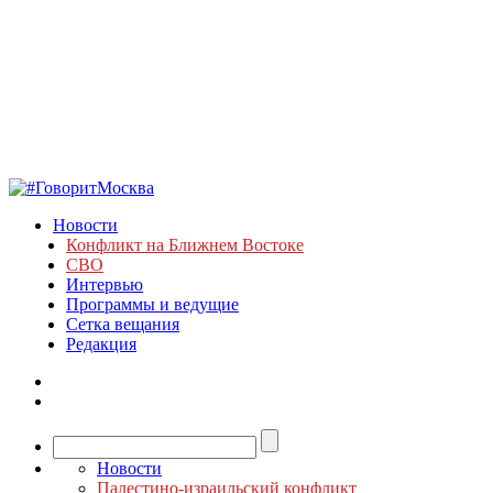
Новости
Конфликт на Ближнем Востоке
СВО
Интервью
Программы и ведущие
Сетка вещания
Редакция
Новости
Палестино-израильский конфликт