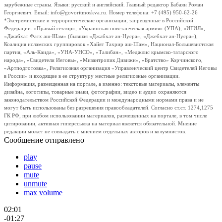
зарубежные страны. Языки: русский и английский. Главный редактор Бабаян Роман
Георгиевич. Email: info@govoritmoskva.ru. Номер телефона: +7 (495) 950-62-26
*Экстремистские и террористические организации, запрещенные в Российской
Федерации: «Правый сектор», «Украинская повстанческая армия» (УПА), «ИГИЛ»,
«Джабхат Фатх аш-Шам» (бывшая «Джабхат ан-Нусра», «Джебхат ан-Нусра»),
Коалиция исламских группировок «Хайят Тахрир аш-Шам», Национал-Большевистская
партия, «Аль-Каида», «УНА-УНСО», «Талибан», «Меджлис крымско-татарского
народа», «Свидетели Иеговы», «Мизантропик Дивижн», «Братство» Корчинского,
«Артподготовка», Религиозная организация «Управленческий центр Свидетелей Иеговы
в России» и входящие в ее структуру местные религиозные организации.
Информация, размещенная на портале, а именно: текстовые материалы, элементы
дизайна, логотипы, товарные знаки, фотографии, видео и аудио охраняются
законодательством Российской Федерации и международными нормами права и не
могут быть использованы без разрешения правообладателей. Согласно ст.ст. 1274,1275
ГК РФ, при любом использовании материалов, размещенных на портале, в том числе
цитировании, активная гиперссылка на материал является обязательной. Мнение
редакции может не совпадать с мнением отдельных авторов и колумнистов.
Сообщение отправлено
play
pause
mute
unmute
max volume
02:01
-01:27