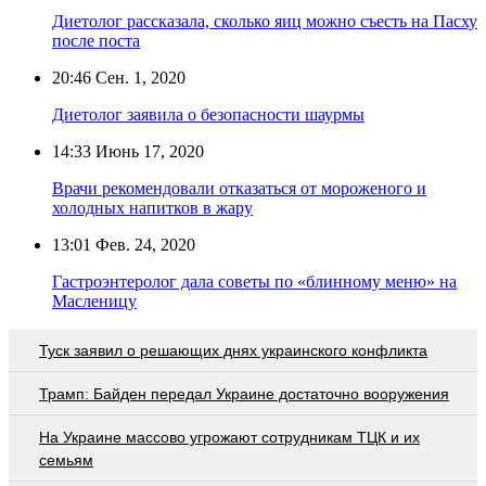
Диетолог рассказала, сколько яиц можно съесть на Пасху
после поста
20:46
Сен. 1, 2020
Диетолог заявила о безопасности шаурмы
14:33
Июнь 17, 2020
Врачи рекомендовали отказаться от мороженого и
холодных напитков в жару
13:01
Фев. 24, 2020
Гастроэнтеролог дала советы по «блинному меню» на
Масленицу
Туск заявил о решающих днях украинского конфликта
Трамп: Байден передал Украине достаточно вооружения
На Украине массово угрожают сотрудникам ТЦК и их
семьям