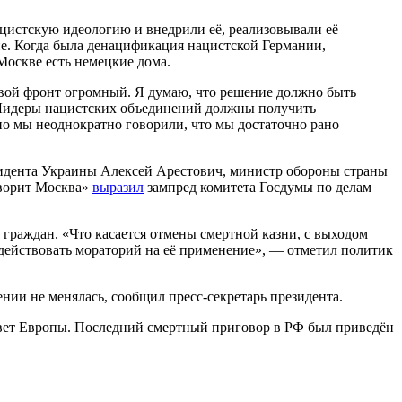
цистскую идеологию и внедрили её, реализовывали её
ие. Когда была денацификация нацистской Германии,
оскве есть немецкие дома.
вой фронт огромный. Я думаю, что решение должно быть
. Лидеры нацистских объединений должны получить
но мы неоднократно говорили, что мы достаточно рано
езидента Украины Алексей Арестович, министр обороны страны
оворит Москва»
выразил
зампред комитета Госдумы по делам
граждан. «Что касается отмены смертной казни, с выходом
т действовать мораторий на её применение», — отметил политик
нии не менялась, сообщил пресс-секретарь президента.
 Совет Европы. Последний смертный приговор в РФ был приведён