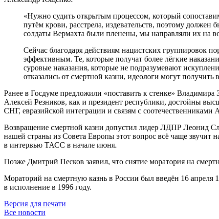
«Нужно судить открытым процессом, который сопоставим
путём крови, расстрела, издевательств, поэтому должен
солдаты Вермахта были пленены, мы направляли их на в
Сейчас благодаря действиям нацистских группировок по
эффективным. Те, которые получат более лёгкие наказан
суровые наказания, которые не подразумевают искуплени
отказались от смертной казни, идеологи могут получить
Ранее в Госдуме предложили «поставить к стенке» Владимира 
Алексей Резников, как и президент республики, достойны выс
СНГ, евразийской интеграции и связям с соотечественниками 
Возвращение смертной казни допустил лидер ЛДПР Леонид Слуц
нашей страны из Совета Европы этот вопрос всё чаще звучит н
в интервью ТАСС в начале июня.
Позже Дмитрий Песков заявил, что снятие моратория на смертн
Мораторий на смертную казнь в России был введён 16 апреля 1
в исполнение в 1996 году.
Версия для печати
Все новости