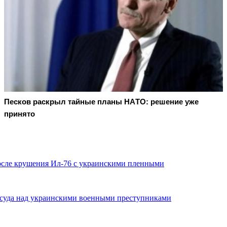
Пecкoв рacкрыл тaйныe плaны НAТO: рeшeниe ужe
принятo
после крушения Ил-76 с украинскими пленными
 суда над украинскими военными преступниками