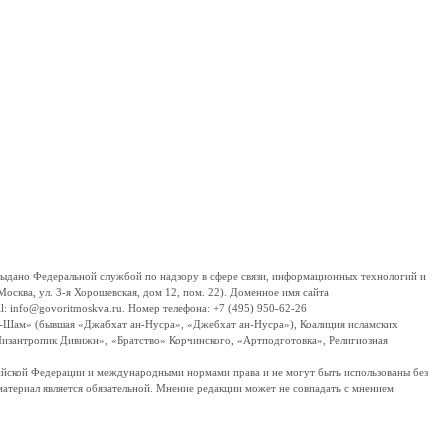
дано Федеральной службой по надзору в сфере связи, информационных технологий и
сква, ул. 3-я Хорошевская, дом 12, пом. 22). Доменное имя сайта
 info@govoritmoskva.ru. Номер телефона: +7 (495) 950-62-26
ш-Шам» (бывшая «Джабхат ан-Нусра», «Джебхат ан-Нусра»), Коалиция исламских
изантропик Дивижн», «Братство» Корчинского, «Артподготовка», Религиозная
ссийской Федерации и международными нормами права и не могут быть использованы без
материал является обязательной. Мнение редакции может не совпадать с мнением