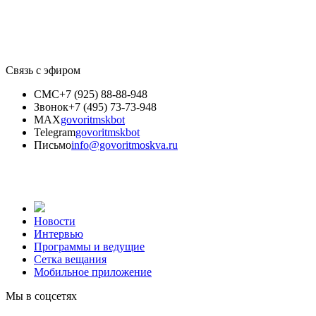
Связь с эфиром
СМС
+7 (925) 88-88-948
Звонок
+7 (495) 73-73-948
MAX
govoritmskbot
Telegram
govoritmskbot
Письмо
info@govoritmoskva.ru
Новости
Интервью
Программы и ведущие
Сетка вещания
Мобильное приложение
Мы в соцсетях