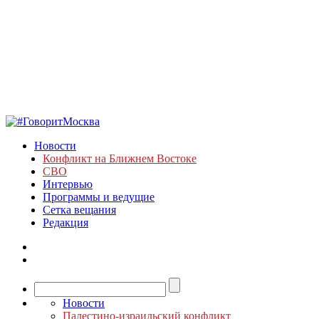
Новости
Конфликт на Ближнем Востоке
СВО
Интервью
Программы и ведущие
Сетка вещания
Редакция
Новости
Палестино-израильский конфликт