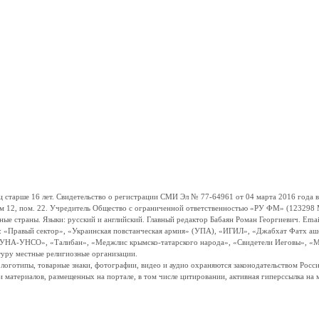
ше 16 лет. Свидетельство о регистрации СМИ Эл № 77-64961 от 04 марта 2016 года вы
ом 12, пом. 22. Учредитель Общество с ограниченной ответственностью «РУ ФМ» (123298 Мо
траны. Языки: русский и английский. Главный редактор Бабаян Роман Георгиевич. Email:
и: «Правый сектор», «Украинская повстанческая армия» (УПА), «ИГИЛ», «Джабхат Фатх а
«УНА-УНСО», «Талибан», «Меджлис крымско-татарского народа», «Свидетели Иеговы», «М
туру местные религиозные организации.
, логотипы, товарные знаки, фотографии, видео и аудио охраняются законодательством Ро
и материалов, размещенных на портале, в том числе цитировании, активная гиперссылка на 