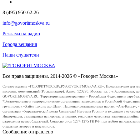
8 (495) 950-62-26
info@govoritmoskva.ru
Реклама на радио
Города вещания
Наши слушатели
Все права защищены. 2014-2026 © «Говорит Москва»
Сетевое издание «ГОВОРИТМОСКВА.РУ/GOVORITMOSKVA.RU». Предназначено для лиц стар
массовых коммуникаций (Роскомнадзор). Адрес: 123298, Москва, ул. 3-я Хорошевская, д
GOVORITMOSKVA.RU. Территория распространения – Российская Федерация и зарубежные с
*Экстремистские и террористические организации, запрещенные в Российской Федераци
группировок «Хайят Тахрир аш-Шам», Национал-Большевистская партия, «Аль-Каида», 
организация «Управленческий центр Свидетелей Иеговы в России» и входящие в ее струк
Информация, размещенная на портале, а именно: текстовые материалы, элементы дизайна
разрешения правообладателей. Согласно ст.ст. 1274,1275 ГК РФ, при любом использовани
отдельных авторов и колумнистов.
Сообщение отправлено