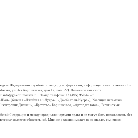
дано Федеральной службой по надзору в сфере связи, информационных технологий и
сква, ул. 3-я Хорошевская, дом 12, пом. 22). Доменное имя сайта
 info@govoritmoskva.ru. Номер телефона: +7 (495) 950-62-26
ш-Шам» (бывшая «Джабхат ан-Нусра», «Джебхат ан-Нусра»), Коалиция исламских
изантропик Дивижн», «Братство» Корчинского, «Артподготовка», Религиозная
ссийской Федерации и международными нормами права и не могут быть использованы без
материал является обязательной. Мнение редакции может не совпадать с мнением