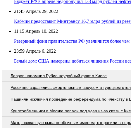
Бюджет РФ в апреле недополучил 133 млрд рублей нефте
21:45
Апрель 29, 2022
Кабмин предоставит Минтрансу 16,7 млрд рублей из рез
11:15
Апрель 10, 2022
Резервный фонд правительства РФ увеличится более чем 
23:59
Апрель 6, 2022
Белый дом: США намерены добиться лишения России все
Лавров напомнил Рубио неудобный факт о Киеве
Россияне заразились смертоносным вирусом в турецком отел
Пашинян исключил проведение референдума по членству в 
Криптообменники в Москве попали под удар из-за связи с Ки
Мать, назвавшую сына необычным именем, отправили в тюр