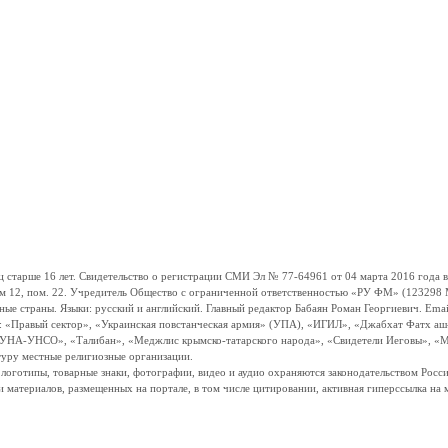
ше 16 лет. Свидетельство о регистрации СМИ Эл № 77-64961 от 04 марта 2016 года вы
ом 12, пом. 22. Учредитель Общество с ограниченной ответственностью «РУ ФМ» (123298 Мо
траны. Языки: русский и английский. Главный редактор Бабаян Роман Георгиевич. Email:
и: «Правый сектор», «Украинская повстанческая армия» (УПА), «ИГИЛ», «Джабхат Фатх а
«УНА-УНСО», «Талибан», «Меджлис крымско-татарского народа», «Свидетели Иеговы», «М
туру местные религиозные организации.
, логотипы, товарные знаки, фотографии, видео и аудио охраняются законодательством Ро
и материалов, размещенных на портале, в том числе цитировании, активная гиперссылка на 