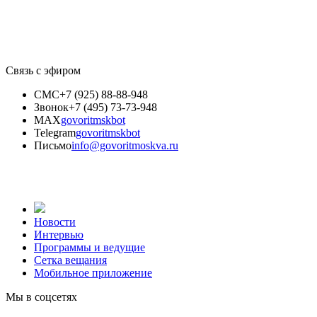
Связь с эфиром
СМС
+7 (925) 88-88-948
Звонок
+7 (495) 73-73-948
MAX
govoritmskbot
Telegram
govoritmskbot
Письмо
info@govoritmoskva.ru
Новости
Интервью
Программы и ведущие
Сетка вещания
Мобильное приложение
Мы в соцсетях