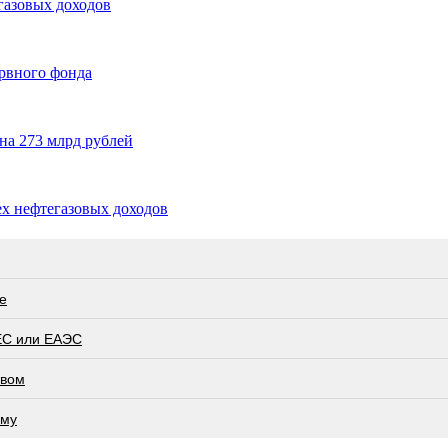
газовых доходов
ервного фонда
на 273 млрд рублей
х нефтегазовых доходов
е
ЕС или ЕАЭС
евом
ьму