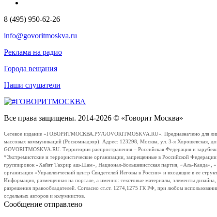
8 (495) 950-62-26
info@govoritmoskva.ru
Реклама на радио
Города вещания
Наши слушатели
Все права защищены. 2014-2026 © «Говорит Москва»
Сетевое издание «ГОВОРИТМОСКВА.РУ/GOVORITMOSKVA.RU». Предназначено для лиц стар
массовых коммуникаций (Роскомнадзор). Адрес: 123298, Москва, ул. 3-я Хорошевская, д
GOVORITMOSKVA.RU. Территория распространения – Российская Федерация и зарубежные с
*Экстремистские и террористические организации, запрещенные в Российской Федераци
группировок «Хайят Тахрир аш-Шам», Национал-Большевистская партия, «Аль-Каида», 
организация «Управленческий центр Свидетелей Иеговы в России» и входящие в ее струк
Информация, размещенная на портале, а именно: текстовые материалы, элементы дизайна
разрешения правообладателей. Согласно ст.ст. 1274,1275 ГК РФ, при любом использовани
отдельных авторов и колумнистов.
Сообщение отправлено