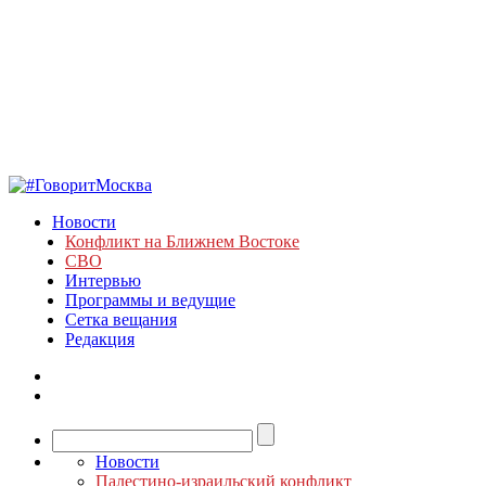
Новости
Конфликт на Ближнем Востоке
СВО
Интервью
Программы и ведущие
Сетка вещания
Редакция
Новости
Палестино-израильский конфликт