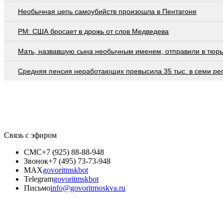
Необычная цепь самоубийств произошла в Пентагоне
PM: США бросает в дрожь от слов Медведева
Мать, назвавшую сына необычным именем, отправили в тюр
Средняя пенсия неработающих превысила 35 тыс. в семи ре
Связь с эфиром
СМС
+7 (925) 88-88-948
Звонок
+7 (495) 73-73-948
MAX
govoritmskbot
Telegram
govoritmskbot
Письмо
info@govoritmoskva.ru