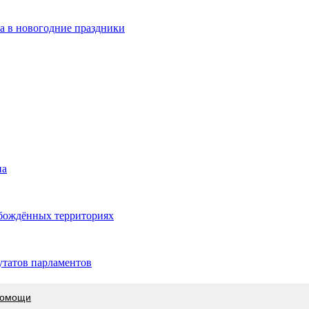
а в новогодние праздники
на
обождённых территориях
утатов парламентов
 помощи