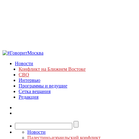
Новости
Конфликт на Ближнем Востоке
СВО
Интервью
Программы и ведущие
Сетка вещания
Редакция
Новости
Палестино-израильский конфликт