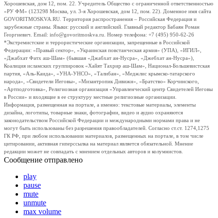
Хорошевская, дом 12, пом. 22. Учредитель Общество с ограниченной ответственностью
«РУ ФМ» (123298 Москва, ул. 3-я Хорошевская, дом 12, пом. 22). Доменное имя сайта
GOVORITMOSKVA.RU. Территория распространения – Российская Федерация и
зарубежные страны. Языки: русский и английский. Главный редактор Бабаян Роман
Георгиевич. Email: info@govoritmoskva.ru. Номер телефона: +7 (495) 950-62-26
*Экстремистские и террористические организации, запрещенные в Российской
Федерации: «Правый сектор», «Украинская повстанческая армия» (УПА), «ИГИЛ»,
«Джабхат Фатх аш-Шам» (бывшая «Джабхат ан-Нусра», «Джебхат ан-Нусра»),
Коалиция исламских группировок «Хайят Тахрир аш-Шам», Национал-Большевистская
партия, «Аль-Каида», «УНА-УНСО», «Талибан», «Меджлис крымско-татарского
народа», «Свидетели Иеговы», «Мизантропик Дивижн», «Братство» Корчинского,
«Артподготовка», Религиозная организация «Управленческий центр Свидетелей Иеговы
в России» и входящие в ее структуру местные религиозные организации.
Информация, размещенная на портале, а именно: текстовые материалы, элементы
дизайна, логотипы, товарные знаки, фотографии, видео и аудио охраняются
законодательством Российской Федерации и международными нормами права и не
могут быть использованы без разрешения правообладателей. Согласно ст.ст. 1274,1275
ГК РФ, при любом использовании материалов, размещенных на портале, в том числе
цитировании, активная гиперссылка на материал является обязательной. Мнение
редакции может не совпадать с мнением отдельных авторов и колумнистов.
Сообщение отправлено
play
pause
mute
unmute
max volume