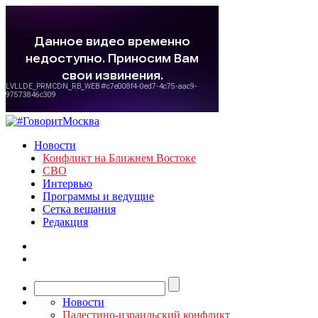
Новости
Конфликт на Ближнем Востоке
СВО
Интервью
Программы и ведущие
Сетка вещания
Редакция
Новости
Палестино-израильский конфликт