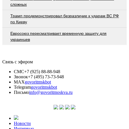
сложных
Трамп продемонстрировал безразличие к ударам ВС РФ
по Киеву
Евросоюз пересматривает временную защиту для
украинцев
Связь с эфиром
СМС
+7 (925) 88-88-948
Звонок
+7 (495) 73-73-948
MAX
govoritmskbot
Telegram
govoritmskbot
Письмо
info@govoritmoskva.ru
Новости
Интервью