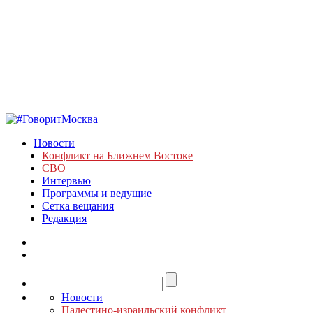
Новости
Конфликт на Ближнем Востоке
СВО
Интервью
Программы и ведущие
Сетка вещания
Редакция
Новости
Палестино-израильский конфликт