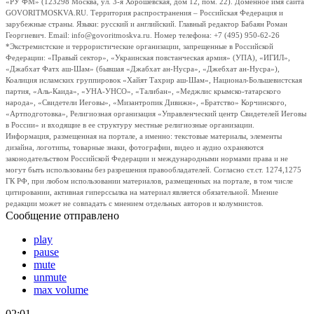
«РУ ФМ» (123298 Москва, ул. 3-я Хорошевская, дом 12, пом. 22). Доменное имя сайта
GOVORITMOSKVA.RU. Территория распространения – Российская Федерация и
зарубежные страны. Языки: русский и английский. Главный редактор Бабаян Роман
Георгиевич. Email: info@govoritmoskva.ru. Номер телефона: +7 (495) 950-62-26
*Экстремистские и террористические организации, запрещенные в Российской
Федерации: «Правый сектор», «Украинская повстанческая армия» (УПА), «ИГИЛ»,
«Джабхат Фатх аш-Шам» (бывшая «Джабхат ан-Нусра», «Джебхат ан-Нусра»),
Коалиция исламских группировок «Хайят Тахрир аш-Шам», Национал-Большевистская
партия, «Аль-Каида», «УНА-УНСО», «Талибан», «Меджлис крымско-татарского
народа», «Свидетели Иеговы», «Мизантропик Дивижн», «Братство» Корчинского,
«Артподготовка», Религиозная организация «Управленческий центр Свидетелей Иеговы
в России» и входящие в ее структуру местные религиозные организации.
Информация, размещенная на портале, а именно: текстовые материалы, элементы
дизайна, логотипы, товарные знаки, фотографии, видео и аудио охраняются
законодательством Российской Федерации и международными нормами права и не
могут быть использованы без разрешения правообладателей. Согласно ст.ст. 1274,1275
ГК РФ, при любом использовании материалов, размещенных на портале, в том числе
цитировании, активная гиперссылка на материал является обязательной. Мнение
редакции может не совпадать с мнением отдельных авторов и колумнистов.
Сообщение отправлено
play
pause
mute
unmute
max volume
02:01