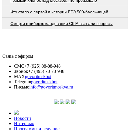
Громкий хлопок над Москвой: что произошло
Что стало с первой в истории ЕГЭ 500-балльницей
Смерти в киберкомандовании США вызвали вопросы
Связь с эфиром
СМС
+7 (925) 88-88-948
Звонок
+7 (495) 73-73-948
MAX
govoritmskbot
Telegram
govoritmskbot
Письмо
info@govoritmoskva.ru
Новости
Интервью
Программы и ведущие