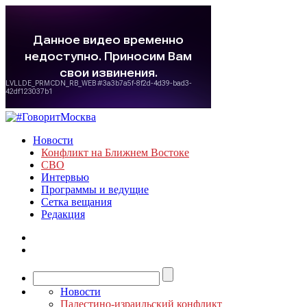
Новости
Конфликт на Ближнем Востоке
СВО
Интервью
Программы и ведущие
Сетка вещания
Редакция
Новости
Палестино-израильский конфликт