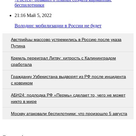
беспилотники
21:16
Май 5, 2022
Володин: мобилизации в России не будет
Австрийцы массово устремились в Россию после указа
Путина
Кремль переиграл Литву: хитрость с Калининградом
сработала
Гражданку Узбекистана выдворят из РФ после инцидента
с ковриком
АБН24: подлодка РФ «Пермь» сделает то, чего не может
никто в мире
Москву атаковали беспилотники: что произошло 5 августа