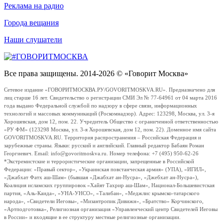
Реклама на радио
Города вещания
Наши слушатели
Все права защищены. 2014-2026 © «Говорит Москва»
Сетевое издание «ГОВОРИТМОСКВА.РУ/GOVORITMOSKVA.RU». Предназначено для
лиц старше 16 лет. Свидетельство о регистрации СМИ Эл № 77-64961 от 04 марта 2016
года выдано Федеральной службой по надзору в сфере связи, информационных
технологий и массовых коммуникаций (Роскомнадзор). Адрес: 123298, Москва, ул. 3-я
Хорошевская, дом 12, пом. 22. Учредитель Общество с ограниченной ответственностью
«РУ ФМ» (123298 Москва, ул. 3-я Хорошевская, дом 12, пом. 22). Доменное имя сайта
GOVORITMOSKVA.RU. Территория распространения – Российская Федерация и
зарубежные страны. Языки: русский и английский. Главный редактор Бабаян Роман
Георгиевич. Email: info@govoritmoskva.ru. Номер телефона: +7 (495) 950-62-26
*Экстремистские и террористические организации, запрещенные в Российской
Федерации: «Правый сектор», «Украинская повстанческая армия» (УПА), «ИГИЛ»,
«Джабхат Фатх аш-Шам» (бывшая «Джабхат ан-Нусра», «Джебхат ан-Нусра»),
Коалиция исламских группировок «Хайят Тахрир аш-Шам», Национал-Большевистская
партия, «Аль-Каида», «УНА-УНСО», «Талибан», «Меджлис крымско-татарского
народа», «Свидетели Иеговы», «Мизантропик Дивижн», «Братство» Корчинского,
«Артподготовка», Религиозная организация «Управленческий центр Свидетелей Иеговы
в России» и входящие в ее структуру местные религиозные организации.