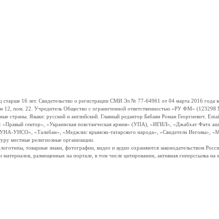
ше 16 лет. Свидетельство о регистрации СМИ Эл № 77-64961 от 04 марта 2016 года вы
ом 12, пом. 22. Учредитель Общество с ограниченной ответственностью «РУ ФМ» (123298 Мо
траны. Языки: русский и английский. Главный редактор Бабаян Роман Георгиевич. Email:
и: «Правый сектор», «Украинская повстанческая армия» (УПА), «ИГИЛ», «Джабхат Фатх а
«УНА-УНСО», «Талибан», «Меджлис крымско-татарского народа», «Свидетели Иеговы», «М
туру местные религиозные организации.
, логотипы, товарные знаки, фотографии, видео и аудио охраняются законодательством Ро
и материалов, размещенных на портале, в том числе цитировании, активная гиперссылка на 