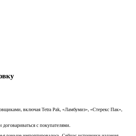
овку
овщиками, включая Tetra Pak, «Ламбумиз», «Стерекс Пак»,
и договариваться с покупателями.
ья раньше импортировалось. Сейчас источники издания