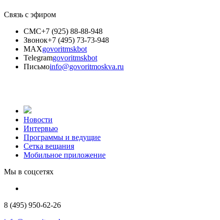
Связь с эфиром
СМС
+7 (925) 88-88-948
Звонок
+7 (495) 73-73-948
MAX
govoritmskbot
Telegram
govoritmskbot
Письмо
info@govoritmoskva.ru
Новости
Интервью
Программы и ведущие
Сетка вещания
Мобильное приложение
Мы в соцсетях
8 (495) 950-62-26