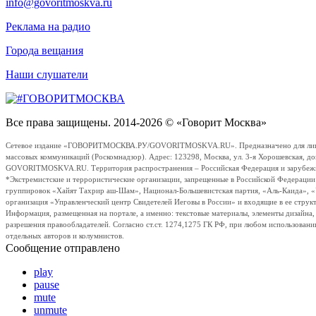
info@govoritmoskva.ru
Реклама на радио
Города вещания
Наши слушатели
Все права защищены. 2014-2026 © «Говорит Москва»
Сетевое издание «ГОВОРИТМОСКВА.РУ/GOVORITMOSKVA.RU». Предназначено для лиц стар
массовых коммуникаций (Роскомнадзор). Адрес: 123298, Москва, ул. 3-я Хорошевская, д
GOVORITMOSKVA.RU. Территория распространения – Российская Федерация и зарубежные с
*Экстремистские и террористические организации, запрещенные в Российской Федераци
группировок «Хайят Тахрир аш-Шам», Национал-Большевистская партия, «Аль-Каида», 
организация «Управленческий центр Свидетелей Иеговы в России» и входящие в ее струк
Информация, размещенная на портале, а именно: текстовые материалы, элементы дизайна
разрешения правообладателей. Согласно ст.ст. 1274,1275 ГК РФ, при любом использовани
отдельных авторов и колумнистов.
Сообщение отправлено
play
pause
mute
unmute