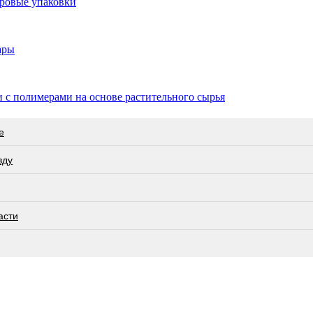
тровые упаковки
ары
 с полимерами на основе растительного сырья
е
вду
асти