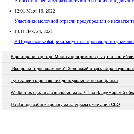
В России перестанут разливать вино и напитки в двухли
12:01
Март 16, 2022
Участники молочной отрасли предупредили о нехватке т
13:11
Дек. 24, 2021
В Подмосковье фабрика запустила производство упаковки
В ресторане в центре Москвы прогремел взрыв, есть погибши
"Все решит одно сражение". Зеленский открыл страшную пра
Туск заявил о решающих днях украинского конфликта
Wildberries cделала заявление из-за ЧП во Владимирской обл
На Западе забили тревогу из-за угрозы окончания СВО