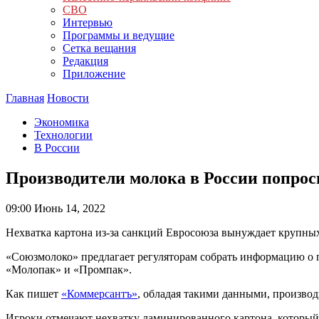
СВО
Интервью
Программы и ведущие
Сетка вещания
Редакция
Приложение
Главная
Новости
Экономика
Технологии
В России
Производители молока в России попрос
09:00
Июнь 14, 2022
Нехватка картона из-за санкций Евросоюза вынуждает крупных
«Союзмолоко» предлагает регуляторам собрать информацию о п
«Молопак» и «Промпак».
Как пишет
«Коммерсантъ»
, обладая такими данными, производ
Игроки отмечают нехватку ламинированного картона, который