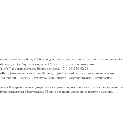
дано Федеральной службой по надзору в сфере связи, информационных технологий и
сква, ул. 3-я Хорошевская, дом 12, пом. 22). Доменное имя сайта
 info@govoritmoskva.ru. Номер телефона: +7 (495) 950-62-26
ш-Шам» (бывшая «Джабхат ан-Нусра», «Джебхат ан-Нусра»), Коалиция исламских
изантропик Дивижн», «Братство» Корчинского, «Артподготовка», Религиозная
ссийской Федерации и международными нормами права и не могут быть использованы без
материал является обязательной. Мнение редакции может не совпадать с мнением