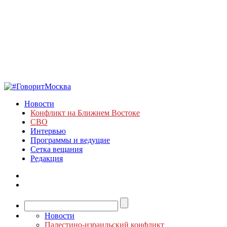
Новости
Конфликт на Ближнем Востоке
СВО
Интервью
Программы и ведущие
Сетка вещания
Редакция
Новости
Палестино-израильский конфликт