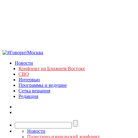
Новости
Конфликт на Ближнем Востоке
СВО
Интервью
Программы и ведущие
Сетка вещания
Редакция
Новости
Палестино-израильский конфликт