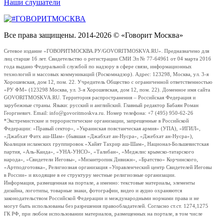
Наши слушатели
Все права защищены. 2014-2026 © «Говорит Москва»
Сетевое издание «ГОВОРИТМОСКВА.РУ/GOVORITMOSKVA.RU». Предназначено для
лиц старше 16 лет. Свидетельство о регистрации СМИ Эл № 77-64961 от 04 марта 2016
года выдано Федеральной службой по надзору в сфере связи, информационных
технологий и массовых коммуникаций (Роскомнадзор). Адрес: 123298, Москва, ул. 3-я
Хорошевская, дом 12, пом. 22. Учредитель Общество с ограниченной ответственностью
«РУ ФМ» (123298 Москва, ул. 3-я Хорошевская, дом 12, пом. 22). Доменное имя сайта
GOVORITMOSKVA.RU. Территория распространения – Российская Федерация и
зарубежные страны. Языки: русский и английский. Главный редактор Бабаян Роман
Георгиевич. Email: info@govoritmoskva.ru. Номер телефона: +7 (495) 950-62-26
*Экстремистские и террористические организации, запрещенные в Российской
Федерации: «Правый сектор», «Украинская повстанческая армия» (УПА), «ИГИЛ»,
«Джабхат Фатх аш-Шам» (бывшая «Джабхат ан-Нусра», «Джебхат ан-Нусра»),
Коалиция исламских группировок «Хайят Тахрир аш-Шам», Национал-Большевистская
партия, «Аль-Каида», «УНА-УНСО», «Талибан», «Меджлис крымско-татарского
народа», «Свидетели Иеговы», «Мизантропик Дивижн», «Братство» Корчинского,
«Артподготовка», Религиозная организация «Управленческий центр Свидетелей Иеговы
в России» и входящие в ее структуру местные религиозные организации.
Информация, размещенная на портале, а именно: текстовые материалы, элементы
дизайна, логотипы, товарные знаки, фотографии, видео и аудио охраняются
законодательством Российской Федерации и международными нормами права и не
могут быть использованы без разрешения правообладателей. Согласно ст.ст. 1274,1275
ГК РФ, при любом использовании материалов, размещенных на портале, в том числе