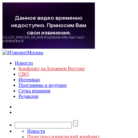
Новости
Конфликт на Ближнем Востоке
СВО
Интервью
Программы и ведущие
Сетка вещания
Редакция
Новости
Палестино-израильский конфликт