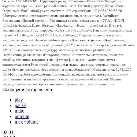
GOVORITMOSKVA.RU. Территория распространения – Российская Федерация и
зарубежные страны. Языки: русский и английский. Главный редактор Бабаян Роман
Георгиевич. Email: info@govoritmoskva.ru. Номер телефона: +7 (495) 950-62-26
*Экстремистские и террористические организации, запрещенные в Российской
Федерации: «Правый сектор», «Украинская повстанческая армия» (УПА), «ИГИЛ»,
«Джабхат Фатх аш-Шам» (бывшая «Джабхат ан-Нусра», «Джебхат ан-Нусра»),
Коалиция исламских группировок «Хайят Тахрир аш-Шам», Национал-Большевистская
партия, «Аль-Каида», «УНА-УНСО», «Талибан», «Меджлис крымско-татарского
народа», «Свидетели Иеговы», «Мизантропик Дивижн», «Братство» Корчинского,
«Артподготовка», Религиозная организация «Управленческий центр Свидетелей Иеговы
в России» и входящие в ее структуру местные религиозные организации.
Информация, размещенная на портале, а именно: текстовые материалы, элементы
дизайна, логотипы, товарные знаки, фотографии, видео и аудио охраняются
законодательством Российской Федерации и международными нормами права и не
могут быть использованы без разрешения правообладателей. Согласно ст.ст. 1274,1275
ГК РФ, при любом использовании материалов, размещенных на портале, в том числе
цитировании, активная гиперссылка на материал является обязательной. Мнение
редакции может не совпадать с мнением отдельных авторов и колумнистов.
Сообщение отправлено
play
pause
mute
unmute
max volume
02:01