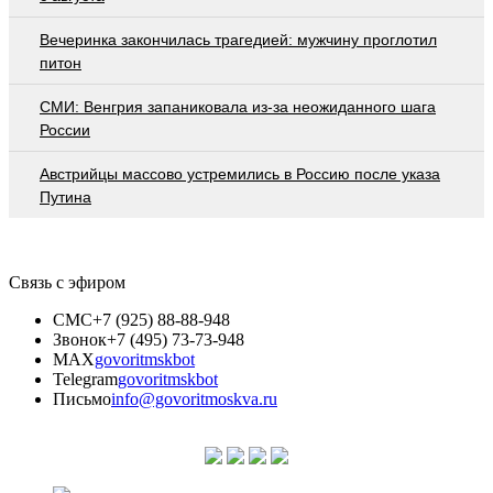
Вечеринка закончилась трагедией: мужчину проглотил
питон
СМИ: Венгрия запаниковала из-за неожиданного шага
России
Австрийцы массово устремились в Россию после указа
Путина
Связь с эфиром
СМС
+7 (925) 88-88-948
Звонок
+7 (495) 73-73-948
MAX
govoritmskbot
Telegram
govoritmskbot
Письмо
info@govoritmoskva.ru