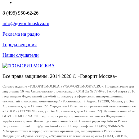
8 (495) 950-62-26
info@govoritmoskva.ru
Реклама на радио
Города вещания
Наши слушатели
Все права защищены. 2014-2026 © «Говорит Москва»
Сетевое издание «ГОВОРИТМОСКВА.РУ/GOVORITMOSKVA.RU». Предназначено для
лиц старше 16 лет. Свидетельство о регистрации СМИ Эл № 77-64961 от 04 марта 2016
года выдано Федеральной службой по надзору в сфере связи, информационных
технологий и массовых коммуникаций (Роскомнадзор). Адрес: 123298, Москва, ул. 3-я
Хорошевская, дом 12, пом. 22. Учредитель Общество с ограниченной ответственностью
«РУ ФМ» (123298 Москва, ул. 3-я Хорошевская, дом 12, пом. 22). Доменное имя сайта
GOVORITMOSKVA.RU. Территория распространения – Российская Федерация и
зарубежные страны. Языки: русский и английский. Главный редактор Бабаян Роман
Георгиевич. Email: info@govoritmoskva.ru. Номер телефона: +7 (495) 950-62-26
*Экстремистские и террористические организации, запрещенные в Российской
Федерации: «Правый сектор», «Украинская повстанческая армия» (УПА), «ИГИЛ»,