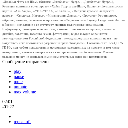
«Джабхат Фатх аш-Шам» (бывшая «Джабхат ан-Нусра», «Джебхат ан-Нусра»),
Коалиция исламских группировок «Хайят Тахрир аш-Шам», Национал-Большевистская
партия, «Аль-Каида», «УНА-УНСО», «Талибан», «Меджлис крымско-татарского
народа», «Свидетели Иеговы», «Мизантропик Дивижн», «Братство» Корчинского,
«Артподготовка», Религиозная организация «Управленческий центр Свидетелей Иеговы
в России» и входящие в ее структуру местные религиозные организации.
Информация, размещенная на портале, а именно: текстовые материалы, элементы
дизайна, логотипы, товарные знаки, фотографии, видео и аудио охраняются
законодательством Российской Федерации и международными нормами права и не
могут быть использованы без разрешения правообладателей. Согласно ст.ст. 1274,1275
ГК РФ, при любом использовании материалов, размещенных на портале, в том числе
цитировании, активная гиперссылка на материал является обязательной. Мнение
редакции может не совпадать с мнением отдельных авторов и колумнистов.
Сообщение отправлено
play
pause
mute
unmute
max volume
02:01
-01:27
repeat off