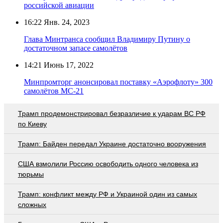
российской авиации
16:22
Янв. 24, 2023
Глава Минтранса сообщил Владимиру Путину о
достаточном запасе самолётов
14:21
Июнь 17, 2022
Минпромторг анонсировал поставку «Аэрофлоту» 300
самолётов МС-21
Трамп продемонстрировал безразличие к ударам ВС РФ
по Киеву
Трамп: Байден передал Украине достаточно вооружения
США взмолили Россию освободить одного человека из
тюрьмы
Трамп: конфликт между РФ и Украиной один из самых
сложных