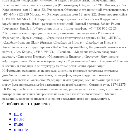
года выдано Федеральной службой по надзору в сфере связи, информационных
технологий и массовых коммуникаций (Роскомнадзор). Адрес: 123298, Москва, ул. 3-я
Хорошевская, дом 12, пом. 22. Учредитель Общество с ограниченной ответственностью
«РУ ФМ» (123298 Москва, ул. 3-я Хорошевская, дом 12, пом. 22). Доменное имя сайта
GOVORITMOSKVA.RU. Территория распространения – Российская Федерация и
зарубежные страны. Языки: русский и английский. Главный редактор Бабаян Роман
Георгиевич. Email: info@govoritmoskva.ru. Номер телефона: +7 (495) 950-62-26
*Экстремистские и террористические организации, запрещенные в Российской
Федерации: «Правый сектор», «Украинская повстанческая армия» (УПА), «ИГИЛ»,
«Джабхат Фатх аш-Шам» (бывшая «Джабхат ан-Нусра», «Джебхат ан-Нусра»),
Коалиция исламских группировок «Хайят Тахрир аш-Шам», Национал-Большевистская
партия, «Аль-Каида», «УНА-УНСО», «Талибан», «Меджлис крымско-татарского
народа», «Свидетели Иеговы», «Мизантропик Дивижн», «Братство» Корчинского,
«Артподготовка», Религиозная организация «Управленческий центр Свидетелей Иеговы
в России» и входящие в ее структуру местные религиозные организации.
Информация, размещенная на портале, а именно: текстовые материалы, элементы
дизайна, логотипы, товарные знаки, фотографии, видео и аудио охраняются
законодательством Российской Федерации и международными нормами права и не
могут быть использованы без разрешения правообладателей. Согласно ст.ст. 1274,1275
ГК РФ, при любом использовании материалов, размещенных на портале, в том числе
цитировании, активная гиперссылка на материал является обязательной. Мнение
редакции может не совпадать с мнением отдельных авторов и колумнистов.
Сообщение отправлено
play
pause
mute
unmute