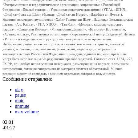
*Экстремистские и террористические организации, запрещенные в Российской
Федерации: «Правый сектор», «Украинская повстанческая армия» (УПА), «ИГИЛ»,
«Джабхат Фатх аш-Шам» (бывшая «Джабхат ан-Нусра», «Джебхат ан-Нусра»),
Коалиция исламских группировок «Хайят Тахрир аш-Шам», Национал-Большевистская
партия, «Аль-Каида», «УНА-УНСО», «Талибан», «Меджлис крымско-татарского
народа», «Свидетели Иеговы», «Мизантропик Дивижн», «Братство» Корчинского,
«Артподготовка», Религиозная организация «Управленческий центр Свидетелей Иеговы
в России» и входящие в ее структуру местные религиозные организации.
Информация, размещенная на портале, а именно: текстовые материалы, элементы
дизайна, логотипы, товарные знаки, фотографии, видео и аудио охраняются
законодательством Российской Федерации и международными нормами права и не
могут быть использованы без разрешения правообладателей. Согласно ст.ст. 1274,1275
ГК РФ, при любом использовании материалов, размещенных на портале, в том числе
цитировании, активная гиперссылка на материал является обязательной. Мнение
редакции может не совпадать с мнением отдельных авторов и колумнистов.
Сообщение отправлено
play
pause
mute
unmute
max volume
02:01
-01:27