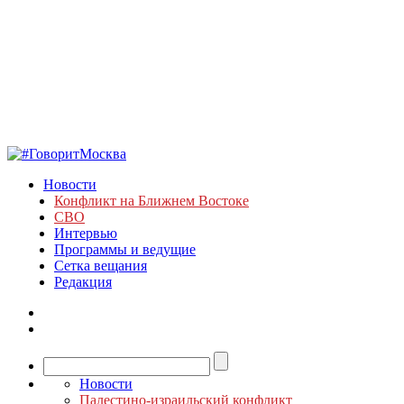
Новости
Конфликт на Ближнем Востоке
СВО
Интервью
Программы и ведущие
Сетка вещания
Редакция
Новости
Палестино-израильский конфликт