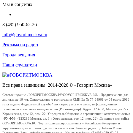
Мы в соцсетях
8 (495) 950-62-26
info@govoritmoskva.ru
Реклама на радио
Города вещания
Наши слушатели
Все права защищены. 2014-2026 © «Говорит Москва»
Сетевое издание «ГОВОРИТМОСКВА.РУ/GOVORITMOSKVA.RU». Предназначено для
лиц старше 16 лет. Свидетельство о регистрации СМИ Эл № 77-64961 от 04 марта 2016
года выдано Федеральной службой по надзору в сфере связи, информационных
технологий и массовых коммуникаций (Роскомнадзор). Адрес: 123298, Москва, ул. 3-я
Хорошевская, дом 12, пом. 22. Учредитель Общество с ограниченной ответственностью
«РУ ФМ» (123298 Москва, ул. 3-я Хорошевская, дом 12, пом. 22). Доменное имя сайта
GOVORITMOSKVA.RU. Территория распространения – Российская Федерация и
зарубежные страны. Языки: русский и английский. Главный редактор Бабаян Роман
Георгиевич. Email: info@govoritmoskva.ru. Номер телефона: +7 (495) 950-62-26