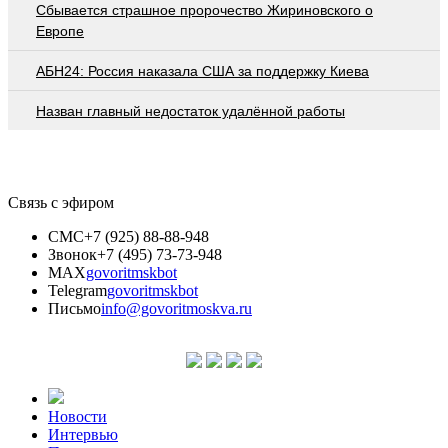
Сбывается страшное пророчество Жириновского о
Европе
АБН24: Россия наказала США за поддержку Киева
Назван главный недостаток удалённой работы
Связь с эфиром
СМС
+7 (925) 88-88-948
Звонок
+7 (495) 73-73-948
MAX
govoritmskbot
Telegram
govoritmskbot
Письмо
info@govoritmoskva.ru
Новости
Интервью