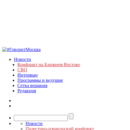
Новости
Конфликт на Ближнем Востоке
СВО
Интервью
Программы и ведущие
Сетка вещания
Редакция
Новости
Палестино-израильский конфликт