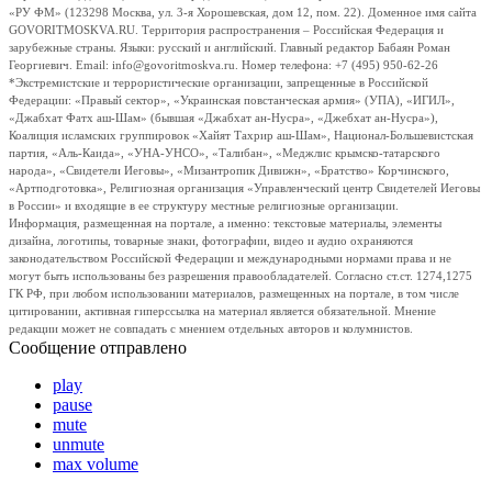
«РУ ФМ» (123298 Москва, ул. 3-я Хорошевская, дом 12, пом. 22). Доменное имя сайта
GOVORITMOSKVA.RU. Территория распространения – Российская Федерация и
зарубежные страны. Языки: русский и английский. Главный редактор Бабаян Роман
Георгиевич. Email: info@govoritmoskva.ru. Номер телефона: +7 (495) 950-62-26
*Экстремистские и террористические организации, запрещенные в Российской
Федерации: «Правый сектор», «Украинская повстанческая армия» (УПА), «ИГИЛ»,
«Джабхат Фатх аш-Шам» (бывшая «Джабхат ан-Нусра», «Джебхат ан-Нусра»),
Коалиция исламских группировок «Хайят Тахрир аш-Шам», Национал-Большевистская
партия, «Аль-Каида», «УНА-УНСО», «Талибан», «Меджлис крымско-татарского
народа», «Свидетели Иеговы», «Мизантропик Дивижн», «Братство» Корчинского,
«Артподготовка», Религиозная организация «Управленческий центр Свидетелей Иеговы
в России» и входящие в ее структуру местные религиозные организации.
Информация, размещенная на портале, а именно: текстовые материалы, элементы
дизайна, логотипы, товарные знаки, фотографии, видео и аудио охраняются
законодательством Российской Федерации и международными нормами права и не
могут быть использованы без разрешения правообладателей. Согласно ст.ст. 1274,1275
ГК РФ, при любом использовании материалов, размещенных на портале, в том числе
цитировании, активная гиперссылка на материал является обязательной. Мнение
редакции может не совпадать с мнением отдельных авторов и колумнистов.
Сообщение отправлено
play
pause
mute
unmute
max volume