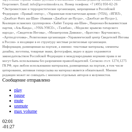
Георгиевич. Email: info@govoritmoskva.ru. Номер телефона: +7 (495) 950-62-26
*Экстремистские и террористические организации, запрещенные в Российской
Федерации: «Правый сектор», «Украинская повстанческая армия» (УПА), «ИГИЛ»,
«Джабхат Фатх аш-Шам» (бывшая «Джабхат ан-Нусра», «Джебхат ан-Нусра»),
Коалиция исламских группировок «Хайят Тахрир аш-Шам», Национал-Большевистская
партия, «Аль-Каида», «УНА-УНСО», «Талибан», «Меджлис крымско-татарского
народа», «Свидетели Иеговы», «Мизантропик Дивижн», «Братство» Корчинского,
«Артподготовка», Религиозная организация «Управленческий центр Свидетелей Иеговы
в России» и входящие в ее структуру местные религиозные организации.
Информация, размещенная на портале, а именно: текстовые материалы, элементы
дизайна, логотипы, товарные знаки, фотографии, видео и аудио охраняются
законодательством Российской Федерации и международными нормами права и не
могут быть использованы без разрешения правообладателей. Согласно ст.ст. 1274,1275
ГК РФ, при любом использовании материалов, размещенных на портале, в том числе
цитировании, активная гиперссылка на материал является обязательной. Мнение
редакции может не совпадать с мнением отдельных авторов и колумнистов.
Сообщение отправлено
play
pause
mute
unmute
max volume
02:01
-01:27