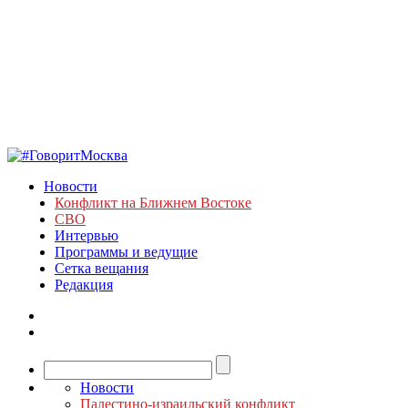
Новости
Конфликт на Ближнем Востоке
СВО
Интервью
Программы и ведущие
Сетка вещания
Редакция
Новости
Палестино-израильский конфликт