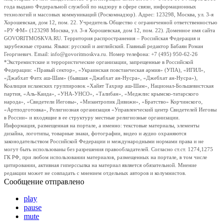
года выдано Федеральной службой по надзору в сфере связи, информационных
технологий и массовых коммуникаций (Роскомнадзор). Адрес: 123298, Москва, ул. 3-я
Хорошевская, дом 12, пом. 22. Учредитель Общество с ограниченной ответственностью
«РУ ФМ» (123298 Москва, ул. 3-я Хорошевская, дом 12, пом. 22). Доменное имя сайта
GOVORITMOSKVA.RU. Территория распространения – Российская Федерация и
зарубежные страны. Языки: русский и английский. Главный редактор Бабаян Роман
Георгиевич. Email: info@govoritmoskva.ru. Номер телефона: +7 (495) 950-62-26
*Экстремистские и террористические организации, запрещенные в Российской
Федерации: «Правый сектор», «Украинская повстанческая армия» (УПА), «ИГИЛ»,
«Джабхат Фатх аш-Шам» (бывшая «Джабхат ан-Нусра», «Джебхат ан-Нусра»),
Коалиция исламских группировок «Хайят Тахрир аш-Шам», Национал-Большевистская
партия, «Аль-Каида», «УНА-УНСО», «Талибан», «Меджлис крымско-татарского
народа», «Свидетели Иеговы», «Мизантропик Дивижн», «Братство» Корчинского,
«Артподготовка», Религиозная организация «Управленческий центр Свидетелей Иеговы
в России» и входящие в ее структуру местные религиозные организации.
Информация, размещенная на портале, а именно: текстовые материалы, элементы
дизайна, логотипы, товарные знаки, фотографии, видео и аудио охраняются
законодательством Российской Федерации и международными нормами права и не
могут быть использованы без разрешения правообладателей. Согласно ст.ст. 1274,1275
ГК РФ, при любом использовании материалов, размещенных на портале, в том числе
цитировании, активная гиперссылка на материал является обязательной. Мнение
редакции может не совпадать с мнением отдельных авторов и колумнистов.
Сообщение отправлено
play
pause
mute