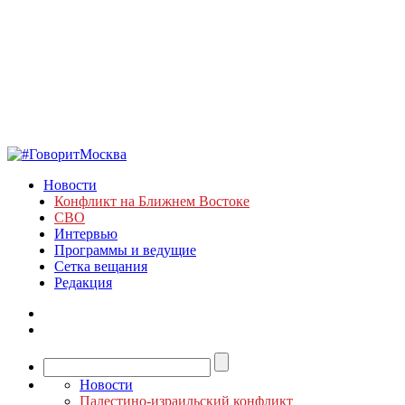
Новости
Конфликт на Ближнем Востоке
СВО
Интервью
Программы и ведущие
Сетка вещания
Редакция
Новости
Палестино-израильский конфликт