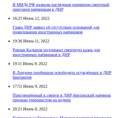
В МИДе РФ назвали наглядным примером смертный
приговор наёмникам в ДНР
16:25
Июнь 12, 2022
Глава ДНР заявил об отсутствии оснований для
помилования иностранных наёмников
19:36
Июнь 11, 2022
Рамзан Кадыров поддержал смертную казнь для
иностранных наёмников в ДНР
19:11
Июнь 9, 2022
В Лондоне пообещали освободить осуждённых в ДНР
британцев
17:51
Июнь 9, 2022
Приговорённый к смерти в ДНР британский наёмник
признан террористом на родине
20:21
Июнь 8, 2022
Наёмники из Британии и Марокко частично признали