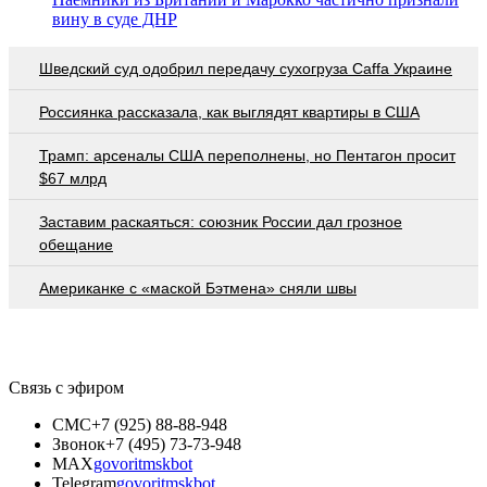
вину в суде ДНР
Шведский суд одобрил передачу сухогруза Caffa Украине
Россиянка рассказала, как выглядят квартиры в США
Трамп: арсеналы США переполнены, но Пентагон просит
$67 млрд
Заставим раскаяться: союзник России дал грозное
обещание
Американке с «маской Бэтмена» сняли швы
Связь с эфиром
СМС
+7 (925) 88-88-948
Звонок
+7 (495) 73-73-948
MAX
govoritmskbot
Telegram
govoritmskbot