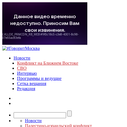
Новости
Конфликт на Ближнем Востоке
СВО
Интервью
Программы и ведущие
Сетка вещания
Редакция
Новости
Палестино-израильский конфликт