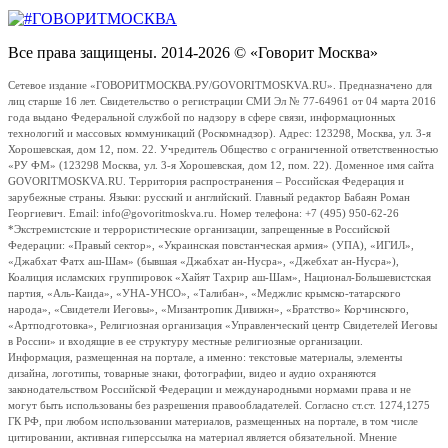
Все права защищены. 2014-2026 © «Говорит Москва»
Сетевое издание «ГОВОРИТМОСКВА.РУ/GOVORITMOSKVA.RU». Предназначено для
лиц старше 16 лет. Свидетельство о регистрации СМИ Эл № 77-64961 от 04 марта 2016
года выдано Федеральной службой по надзору в сфере связи, информационных
технологий и массовых коммуникаций (Роскомнадзор). Адрес: 123298, Москва, ул. 3-я
Хорошевская, дом 12, пом. 22. Учредитель Общество с ограниченной ответственностью
«РУ ФМ» (123298 Москва, ул. 3-я Хорошевская, дом 12, пом. 22). Доменное имя сайта
GOVORITMOSKVA.RU. Территория распространения – Российская Федерация и
зарубежные страны. Языки: русский и английский. Главный редактор Бабаян Роман
Георгиевич. Email: info@govoritmoskva.ru. Номер телефона: +7 (495) 950-62-26
*Экстремистские и террористические организации, запрещенные в Российской
Федерации: «Правый сектор», «Украинская повстанческая армия» (УПА), «ИГИЛ»,
«Джабхат Фатх аш-Шам» (бывшая «Джабхат ан-Нусра», «Джебхат ан-Нусра»),
Коалиция исламских группировок «Хайят Тахрир аш-Шам», Национал-Большевистская
партия, «Аль-Каида», «УНА-УНСО», «Талибан», «Меджлис крымско-татарского
народа», «Свидетели Иеговы», «Мизантропик Дивижн», «Братство» Корчинского,
«Артподготовка», Религиозная организация «Управленческий центр Свидетелей Иеговы
в России» и входящие в ее структуру местные религиозные организации.
Информация, размещенная на портале, а именно: текстовые материалы, элементы
дизайна, логотипы, товарные знаки, фотографии, видео и аудио охраняются
законодательством Российской Федерации и международными нормами права и не
могут быть использованы без разрешения правообладателей. Согласно ст.ст. 1274,1275
ГК РФ, при любом использовании материалов, размещенных на портале, в том числе
цитировании, активная гиперссылка на материал является обязательной. Мнение