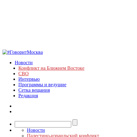
Новости
Конфликт на Ближнем Востоке
СВО
Интервью
Программы и ведущие
Сетка вещания
Редакция
Новости
Палестино-израильский конфликт