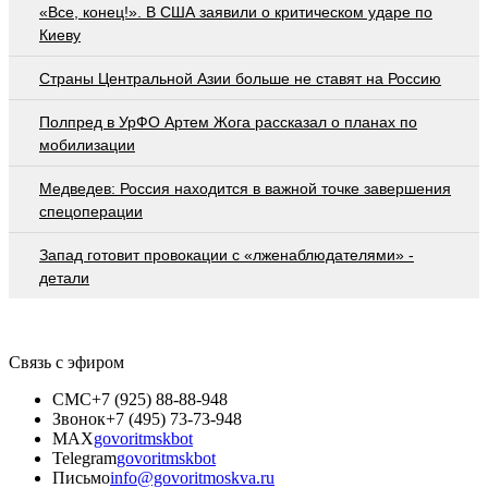
«Все, конец!». В США заявили о критическом ударе по
Киеву
Страны Центральной Азии больше не ставят на Россию
Полпред в УрФО Артем Жога рассказал о планах по
мобилизации
Медведев: Россия находится в важной точке завершения
спецоперации
Запад готовит провокации с «лженаблюдателями» -
детали
Связь с эфиром
СМС
+7 (925) 88-88-948
Звонок
+7 (495) 73-73-948
MAX
govoritmskbot
Telegram
govoritmskbot
Письмо
info@govoritmoskva.ru