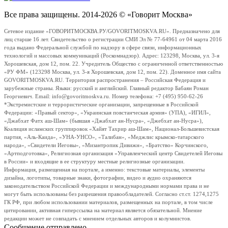
Все права защищены. 2014-2026 © «Говорит Москва»
Сетевое издание «ГОВОРИТМОСКВА.РУ/GOVORITMOSKVA.RU». Предназначено для
лиц старше 16 лет. Свидетельство о регистрации СМИ Эл № 77-64961 от 04 марта 2016
года выдано Федеральной службой по надзору в сфере связи, информационных
технологий и массовых коммуникаций (Роскомнадзор). Адрес: 123298, Москва, ул. 3-я
Хорошевская, дом 12, пом. 22. Учредитель Общество с ограниченной ответственностью
«РУ ФМ» (123298 Москва, ул. 3-я Хорошевская, дом 12, пом. 22). Доменное имя сайта
GOVORITMOSKVA.RU. Территория распространения – Российская Федерация и
зарубежные страны. Языки: русский и английский. Главный редактор Бабаян Роман
Георгиевич. Email: info@govoritmoskva.ru. Номер телефона: +7 (495) 950-62-26
*Экстремистские и террористические организации, запрещенные в Российской
Федерации: «Правый сектор», «Украинская повстанческая армия» (УПА), «ИГИЛ»,
«Джабхат Фатх аш-Шам» (бывшая «Джабхат ан-Нусра», «Джебхат ан-Нусра»),
Коалиция исламских группировок «Хайят Тахрир аш-Шам», Национал-Большевистская
партия, «Аль-Каида», «УНА-УНСО», «Талибан», «Меджлис крымско-татарского
народа», «Свидетели Иеговы», «Мизантропик Дивижн», «Братство» Корчинского,
«Артподготовка», Религиозная организация «Управленческий центр Свидетелей Иеговы
в России» и входящие в ее структуру местные религиозные организации.
Информация, размещенная на портале, а именно: текстовые материалы, элементы
дизайна, логотипы, товарные знаки, фотографии, видео и аудио охраняются
законодательством Российской Федерации и международными нормами права и не
могут быть использованы без разрешения правообладателей. Согласно ст.ст. 1274,1275
ГК РФ, при любом использовании материалов, размещенных на портале, в том числе
цитировании, активная гиперссылка на материал является обязательной. Мнение
редакции может не совпадать с мнением отдельных авторов и колумнистов.
Сообщение отправлено