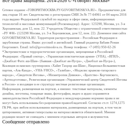
Все права защищены. 2014-2026 © «Говорит Москва»
Сетевое издание «ГОВОРИТМОСКВА.РУ/GOVORITMOSKVA.RU». Предназначено для
лиц старше 16 лет. Свидетельство о регистрации СМИ Эл № 77-64961 от 04 марта 2016
года выдано Федеральной службой по надзору в сфере связи, информационных
технологий и массовых коммуникаций (Роскомнадзор). Адрес: 123298, Москва, ул. 3-я
Хорошевская, дом 12, пом. 22. Учредитель Общество с ограниченной ответственностью
«РУ ФМ» (123298 Москва, ул. 3-я Хорошевская, дом 12, пом. 22). Доменное имя сайта
GOVORITMOSKVA.RU. Территория распространения – Российская Федерация и
зарубежные страны. Языки: русский и английский. Главный редактор Бабаян Роман
Георгиевич. Email: info@govoritmoskva.ru. Номер телефона: +7 (495) 950-62-26
*Экстремистские и террористические организации, запрещенные в Российской
Федерации: «Правый сектор», «Украинская повстанческая армия» (УПА), «ИГИЛ»,
«Джабхат Фатх аш-Шам» (бывшая «Джабхат ан-Нусра», «Джебхат ан-Нусра»),
Коалиция исламских группировок «Хайят Тахрир аш-Шам», Национал-Большевистская
партия, «Аль-Каида», «УНА-УНСО», «Талибан», «Меджлис крымско-татарского
народа», «Свидетели Иеговы», «Мизантропик Дивижн», «Братство» Корчинского,
«Артподготовка», Религиозная организация «Управленческий центр Свидетелей Иеговы
в России» и входящие в ее структуру местные религиозные организации.
Информация, размещенная на портале, а именно: текстовые материалы, элементы
дизайна, логотипы, товарные знаки, фотографии, видео и аудио охраняются
законодательством Российской Федерации и международными нормами права и не
могут быть использованы без разрешения правообладателей. Согласно ст.ст. 1274,1275
ГК РФ, при любом использовании материалов, размещенных на портале, в том числе
цитировании, активная гиперссылка на материал является обязательной. Мнение
редакции может не совпадать с мнением отдельных авторов и колумнистов.
Сообщение отправлено