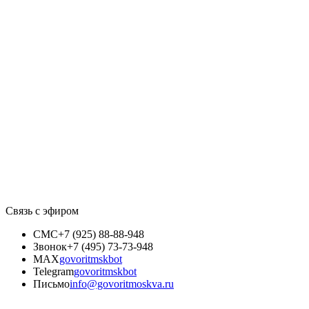
Связь с эфиром
СМС
+7 (925) 88-88-948
Звонок
+7 (495) 73-73-948
MAX
govoritmskbot
Telegram
govoritmskbot
Письмо
info@govoritmoskva.ru