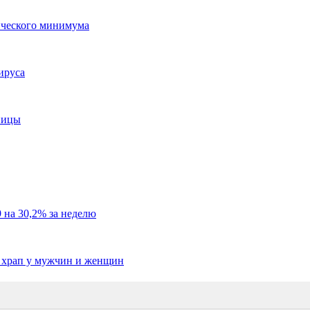
ического минимума
ируса
ницы
 на 30,2% за неделю
т храп у мужчин и женщин