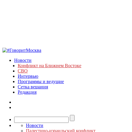
Новости
Конфликт на Ближнем Востоке
СВО
Интервью
Программы и ведущие
Сетка вещания
Редакция
Новости
Палестино-израильский конфликт