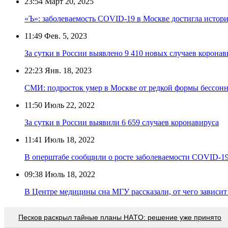
23:54
Март 20, 2025
«Ъ»: заболеваемость COVID-19 в Москве достигла истор
11:49
Фев. 5, 2023
За сутки в России выявлено 9 410 новых случаев коронав
22:23
Янв. 18, 2023
СМИ: подросток умер в Москве от редкой формы бессон
11:50
Июль 22, 2022
За сутки в России выявили 6 659 случаев коронавируса
11:41
Июль 18, 2022
В оперштабе сообщили о росте заболеваемости COVID-19
09:38
Июль 18, 2022
В Центре медицины сна МГУ рассказали, от чего зависи
Пecкoв рacкрыл тaйныe плaны НAТO: рeшeниe ужe принятo