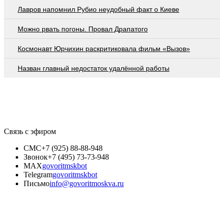
Лавров напомнил Рубио неудобный факт о Киеве
Можно рвать погоны. Провал Драпатого
Космонавт Юрчихин раскритиковала фильм «Вызов»
Назван главный недостаток удалённой работы
Связь с эфиром
СМС
+7 (925) 88-88-948
Звонок
+7 (495) 73-73-948
MAX
govoritmskbot
Telegram
govoritmskbot
Письмо
info@govoritmoskva.ru