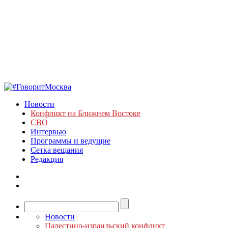
Новости
Конфликт на Ближнем Востоке
СВО
Интервью
Программы и ведущие
Сетка вещания
Редакция
Новости
Палестино-израильский конфликт