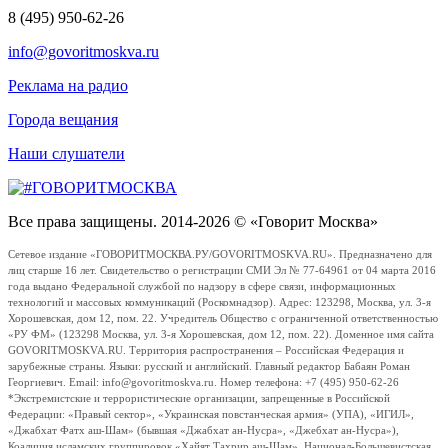
8 (495) 950-62-26
info@govoritmoskva.ru
Реклама на радио
Города вещания
Наши слушатели
Все права защищены. 2014-2026 © «Говорит Москва»
Сетевое издание «ГОВОРИТМОСКВА.РУ/GOVORITMOSKVA.RU». Предназначено для
лиц старше 16 лет. Свидетельство о регистрации СМИ Эл № 77-64961 от 04 марта 2016
года выдано Федеральной службой по надзору в сфере связи, информационных
технологий и массовых коммуникаций (Роскомнадзор). Адрес: 123298, Москва, ул. 3-я
Хорошевская, дом 12, пом. 22. Учредитель Общество с ограниченной ответственностью
«РУ ФМ» (123298 Москва, ул. 3-я Хорошевская, дом 12, пом. 22). Доменное имя сайта
GOVORITMOSKVA.RU. Территория распространения – Российская Федерация и
зарубежные страны. Языки: русский и английский. Главный редактор Бабаян Роман
Георгиевич. Email: info@govoritmoskva.ru. Номер телефона: +7 (495) 950-62-26
*Экстремистские и террористические организации, запрещенные в Российской
Федерации: «Правый сектор», «Украинская повстанческая армия» (УПА), «ИГИЛ»,
«Джабхат Фатх аш-Шам» (бывшая «Джабхат ан-Нусра», «Джебхат ан-Нусра»),
Коалиция исламских группировок «Хайят Тахрир аш-Шам», Национал-Большевистская