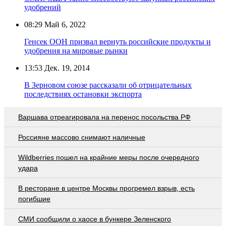
удобрений
08:29
Май 6, 2022
Генсек ООН призвал вернуть российские продукты и
удобрения на мировые рынки
13:53
Дек. 19, 2014
В Зерновом союзе рассказали об отрицательных
последствиях остановки экспорта
Варшава отреагировала на перенос посольства РФ
Россияне массово снимают наличные
Wildberries пошел на крайние меры после очередного
удара
В ресторане в центре Москвы прогремел взрыв, есть
погибшие
СМИ сообщили о хаосе в бункере Зеленского