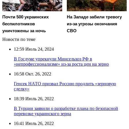
Почти 500 украинских
На Западе забили тревогу
беспилотников
из-за угрозы окончания
уничтожены за ночь
СВО
Новости по теме
12:59
Июль 24, 2024
В Госдуме упрекнули Минсельхоз РФ в
«непрофессионализме» из-за роста цен на зерно
16:58
Окт. 26, 2022
Генсек НАТО призвал Россию продлить «зерновую
сделку»
18:39
Июль 26, 2022
В Турции заявили о разработке плана по безопасной
перевозке украинского зерна
16:41
Июль 26, 2022