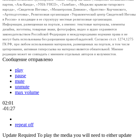
партия, «Аль-Каида», «УНА-УНСО», «Талибан», «Меджлис крымско-татарского
народа», «Свидетели Иеговы», «Мизантропик Дивижн», «Братство» Корчинского,
«Артподготовка», Религиозная организация «Управленческий центр Свидетелей Иеговы
в России» и входящие в ее структуру местные религиозные организации.
Информация, размещенная на портале, а именно: текстовые материалы, элементы
дизайна, логотипы, товарные знаки, фотографии, видео и аудио охраняются
законодательством Российской Федерации и международными нормами права и не
могут быть использованы без разрешения правообладателей. Согласно ст.ст. 1274,1275
ГК РФ, при любом использовании материалов, размещенных на портале, в том числе
цитировании, активная гиперссылка на материал является обязательной. Мнение
редакции может не совпадать с мнением отдельных авторов и колумнистов.
Сообщение отправлено
play
pause
mute
unmute
max volume
02:01
-01:27
repeat off
Update Required
To play the media you will need to either update