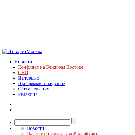
Новости
Конфликт на Ближнем Востоке
СВО
Интервью
Программы и ведущие
Сетка вещания
Редакция
Новости
Палестино-израильский конфликт