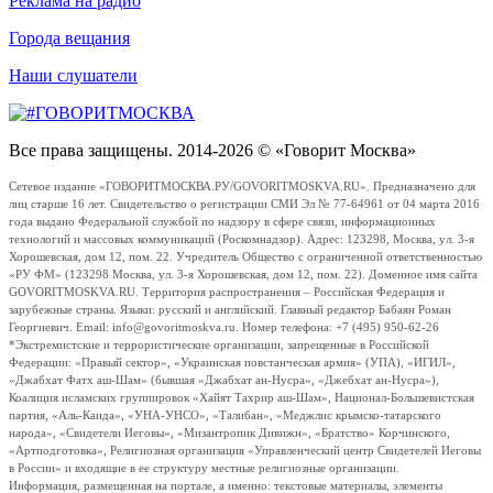
Реклама на радио
Города вещания
Наши слушатели
Все права защищены. 2014-2026 © «Говорит Москва»
Сетевое издание «ГОВОРИТМОСКВА.РУ/GOVORITMOSKVA.RU». Предназначено для
лиц старше 16 лет. Свидетельство о регистрации СМИ Эл № 77-64961 от 04 марта 2016
года выдано Федеральной службой по надзору в сфере связи, информационных
технологий и массовых коммуникаций (Роскомнадзор). Адрес: 123298, Москва, ул. 3-я
Хорошевская, дом 12, пом. 22. Учредитель Общество с ограниченной ответственностью
«РУ ФМ» (123298 Москва, ул. 3-я Хорошевская, дом 12, пом. 22). Доменное имя сайта
GOVORITMOSKVA.RU. Территория распространения – Российская Федерация и
зарубежные страны. Языки: русский и английский. Главный редактор Бабаян Роман
Георгиевич. Email: info@govoritmoskva.ru. Номер телефона: +7 (495) 950-62-26
*Экстремистские и террористические организации, запрещенные в Российской
Федерации: «Правый сектор», «Украинская повстанческая армия» (УПА), «ИГИЛ»,
«Джабхат Фатх аш-Шам» (бывшая «Джабхат ан-Нусра», «Джебхат ан-Нусра»),
Коалиция исламских группировок «Хайят Тахрир аш-Шам», Национал-Большевистская
партия, «Аль-Каида», «УНА-УНСО», «Талибан», «Меджлис крымско-татарского
народа», «Свидетели Иеговы», «Мизантропик Дивижн», «Братство» Корчинского,
«Артподготовка», Религиозная организация «Управленческий центр Свидетелей Иеговы
в России» и входящие в ее структуру местные религиозные организации.
Информация, размещенная на портале, а именно: текстовые материалы, элементы