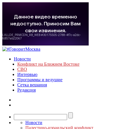
Новости
Конфликт на Ближнем Востоке
СВО
Интервью
Программы и ведущие
Сетка вещания
Редакция
Новости
Палестино-израильский конфликт