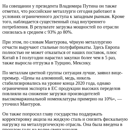
На совещании у президента Владимира Путина он также
отметил, что российские металлурги сегодня работают в
условиях ограниченного доступа к западным рынкам. Кроме
того, наблюдается существенный спад внутреннего
потребления. В результате загрузка мощностей по отрасли
снизилась в среднем с 93% до 80%.
При этом, по словам Мантурова, чёрную металлургию
отчасти выручают стальные полуфабрикаты. Здесь Европа
полностью не может отказаться от наших поставок, плюс
Китай в I полугодии нарастил закупки более чем в 5 раз,
также выросла отгрузка в Турцию, Мексику.
По металлам цветной группы ситуация лучше, заявил вице-
премьер. «Цены на алюминий, медь, никель
стабилизировались на уровне конца 2020 года, однако
ограничения экспорта в ЕС продукции высоких переделов
повлияли на снижение загрузки производителей
высокомаржинальной номенклатуры примерно на 10%», —
уточнил Мантуров.
Он также попросил главу государства поддержать
корректировку акциза на жидкую сталь и снизить фискальную
нагрузку на металлургическую отрасль. Она была введена в
прошлом году на волне сверхдоходов.