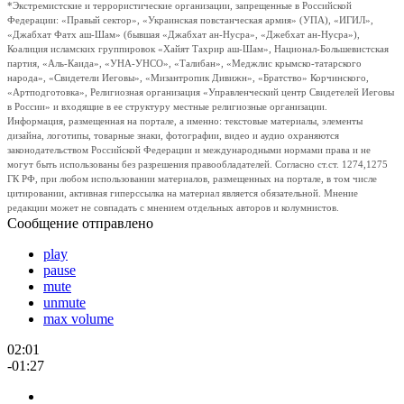
*Экстремистские и террористические организации, запрещенные в Российской
Федерации: «Правый сектор», «Украинская повстанческая армия» (УПА), «ИГИЛ»,
«Джабхат Фатх аш-Шам» (бывшая «Джабхат ан-Нусра», «Джебхат ан-Нусра»),
Коалиция исламских группировок «Хайят Тахрир аш-Шам», Национал-Большевистская
партия, «Аль-Каида», «УНА-УНСО», «Талибан», «Меджлис крымско-татарского
народа», «Свидетели Иеговы», «Мизантропик Дивижн», «Братство» Корчинского,
«Артподготовка», Религиозная организация «Управленческий центр Свидетелей Иеговы
в России» и входящие в ее структуру местные религиозные организации.
Информация, размещенная на портале, а именно: текстовые материалы, элементы
дизайна, логотипы, товарные знаки, фотографии, видео и аудио охраняются
законодательством Российской Федерации и международными нормами права и не
могут быть использованы без разрешения правообладателей. Согласно ст.ст. 1274,1275
ГК РФ, при любом использовании материалов, размещенных на портале, в том числе
цитировании, активная гиперссылка на материал является обязательной. Мнение
редакции может не совпадать с мнением отдельных авторов и колумнистов.
Сообщение отправлено
play
pause
mute
unmute
max volume
02:01
-01:27