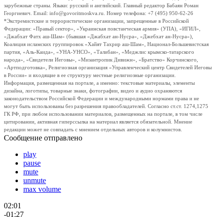
зарубежные страны. Языки: русский и английский. Главный редактор Бабаян Роман
Георгиевич. Email: info@govoritmoskva.ru. Номер телефона: +7 (495) 950-62-26
*Экстремистские и террористические организации, запрещенные в Российской
Федерации: «Правый сектор», «Украинская повстанческая армия» (УПА), «ИГИЛ»,
«Джабхат Фатх аш-Шам» (бывшая «Джабхат ан-Нусра», «Джебхат ан-Нусра»),
Коалиция исламских группировок «Хайят Тахрир аш-Шам», Национал-Большевистская
партия, «Аль-Каида», «УНА-УНСО», «Талибан», «Меджлис крымско-татарского
народа», «Свидетели Иеговы», «Мизантропик Дивижн», «Братство» Корчинского,
«Артподготовка», Религиозная организация «Управленческий центр Свидетелей Иеговы
в России» и входящие в ее структуру местные религиозные организации.
Информация, размещенная на портале, а именно: текстовые материалы, элементы
дизайна, логотипы, товарные знаки, фотографии, видео и аудио охраняются
законодательством Российской Федерации и международными нормами права и не
могут быть использованы без разрешения правообладателей. Согласно ст.ст. 1274,1275
ГК РФ, при любом использовании материалов, размещенных на портале, в том числе
цитировании, активная гиперссылка на материал является обязательной. Мнение
редакции может не совпадать с мнением отдельных авторов и колумнистов.
Сообщение отправлено
play
pause
mute
unmute
max volume
02:01
-01:27