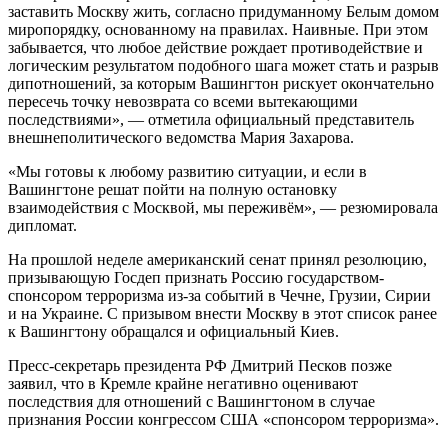
заставить Москву жить, согласно придуманному Белым домом
миропорядку, основанному на правилах. Наивные. При этом
забывается, что любое действие рождает противодействие и
логическим результатом подобного шага может стать и разрыв
дипотношений, за которым Вашингтон рискует окончательно
пересечь точку невозврата со всеми вытекающими
последствиями», — отметила официальный представитель
внешнеполитического ведомства Мария Захарова.
«Мы готовы к любому развитию ситуации, и если в
Вашингтоне решат пойти на полную остановку
взаимодействия с Москвой, мы переживём», — резюмировала
дипломат.
На прошлой неделе американский сенат принял резолюцию,
призывающую Госдеп признать Россию государством-
спонсором терроризма из-за событий в Чечне, Грузии, Сирии
и на Украине. С призывом внести Москву в этот список ранее
к Вашингтону обращался и официальный Киев.
Пресс-секретарь президента РФ Дмитрий Песков позже
заявил, что в Кремле крайне негативно оценивают
последствия для отношений с Вашингтоном в случае
признания России конгрессом США «спонсором терроризма».