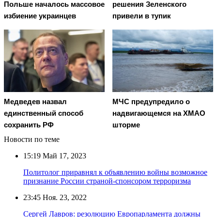
Польше началось массовое
решения Зеленского
избиение украинцев
привели в тупик
Медведев назвал
МЧС предупредило о
единственный способ
надвигающемся на ХМАО
сохранить РФ
шторме
Новости по теме
15:19
Май 17, 2023
Политолог приравнял к объявлению войны возможное
признание России страной-спонсором терроризма
23:45
Ноя. 23, 2022
Сергей Лавров: резолюцию Европарламента должны