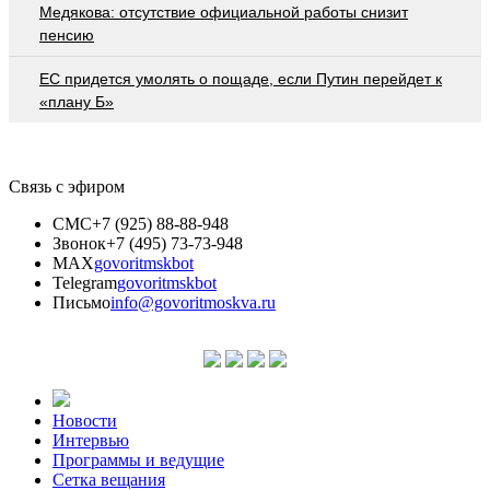
Медякова: отсутствие официальной работы снизит
пенсию
EC придется умолять о пощаде, если Путин перейдет к
«плану Б»
Связь с эфиром
СМС
+7 (925) 88-88-948
Звонок
+7 (495) 73-73-948
MAX
govoritmskbot
Telegram
govoritmskbot
Письмо
info@govoritmoskva.ru
Новости
Интервью
Программы и ведущие
Сетка вещания