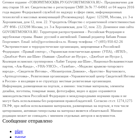
Сетевое издание «ГОВОРИТМОСКВА.РУ/GOVORITMOSKVA.RU». Предназначено для
лиц старше 16 лет. Свидетельство о регистрации СМИ Эл № 77-64961 от 04 марта 2016
года выдано Федеральной службой по надзору в сфере связи, информационных
технологий и массовых коммуникаций (Роскомнадзор). Адрес: 123298, Москва, ул. 3-я
Хорошевская, дом 12, пом. 22. Учредитель Общество с ограниченной ответственностью
«РУ ФМ» (123298 Москва, ул. 3-я Хорошевская, дом 12, пом. 22). Доменное имя сайта
GOVORITMOSKVA.RU. Территория распространения – Российская Федерация и
зарубежные страны. Языки: русский и английский. Главный редактор Бабаян Роман
Георгиевич. Email: info@govoritmoskva.ru. Номер телефона: +7 (495) 950-62-26
*Экстремистские и террористические организации, запрещенные в Российской
Федерации: «Правый сектор», «Украинская повстанческая армия» (УПА), «ИГИЛ»,
«Джабхат Фатх аш-Шам» (бывшая «Джабхат ан-Нусра», «Джебхат ан-Нусра»),
Коалиция исламских группировок «Хайят Тахрир аш-Шам», Национал-Большевистская
партия, «Аль-Каида», «УНА-УНСО», «Талибан», «Меджлис крымско-татарского
народа», «Свидетели Иеговы», «Мизантропик Дивижн», «Братство» Корчинского,
«Артподготовка», Религиозная организация «Управленческий центр Свидетелей Иеговы
в России» и входящие в ее структуру местные религиозные организации.
Информация, размещенная на портале, а именно: текстовые материалы, элементы
дизайна, логотипы, товарные знаки, фотографии, видео и аудио охраняются
законодательством Российской Федерации и международными нормами права и не
могут быть использованы без разрешения правообладателей. Согласно ст.ст. 1274,1275
ГК РФ, при любом использовании материалов, размещенных на портале, в том числе
цитировании, активная гиперссылка на материал является обязательной. Мнение
редакции может не совпадать с мнением отдельных авторов и колумнистов.
Сообщение отправлено
play
pause