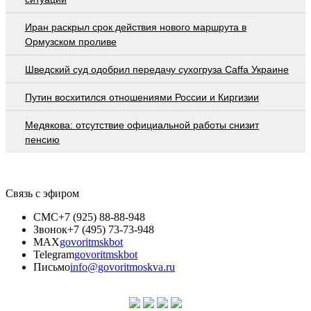
Иран раскрыл срок действия нового маршрута в
Ормузском проливе
Шведский суд одобрил передачу сухогруза Caffa Украине
Путин восхитился отношениями России и Киргизии
Медякова: отсутствие официальной работы снизит
пенсию
Связь с эфиром
СМС
+7 (925) 88-88-948
Звонок
+7 (495) 73-73-948
MAX
govoritmskbot
Telegram
govoritmskbot
Письмо
info@govoritmoskva.ru