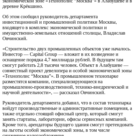
экономической зоне «Технополис “Москва”» в Алабушеве и в
деревне Крёкшино.
Об этом сообщил руководитель департамента
инвестиционной и промышленной политики Москвы,
входящего в комплекс экономической политики и
имущественно-земельных отношений столицы, Владислав
Овчинский.
«Строительство двух промышленных объектов уже началось.
Инвестор — Capital Group — вложит в их возведение и
оснащение порядка 4,7 миллиарда рублей. В будущем там
смогут работать 2,8 тысячи человек. Объект в Алабушеве —
совместный проект девелопера и особой экономической зоны
«Технополис “Москва”». В промышленном технопарке
разместятся компании, специализирующиеся на
промышленно-производственной, технико-внедренческой и
научной деятельности», — рассказал Овчинский.
Руководитель департамента добавил, что в состав технопарка
войдут производственные и административные помещения, а
также отдельно стоящий офисный центр, который смогут
занять стартапы, лаборатории, офисы сервисных компаний.
Кроме того, арендаторы будущего здания смогут претендовать
на льготы особой экономической зоны, в том числе
сниженное налогообложение.