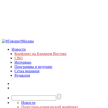
Новости
Конфликт на Ближнем Востоке
СВО
Интервью
Программы и ведущие
Сетка вещания
Редакция
Новости
Палестино-израильский конфликт