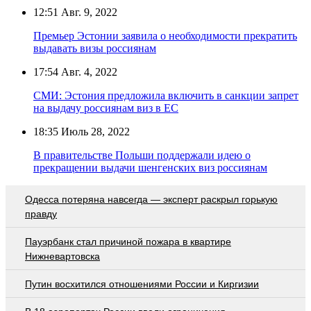
12:51
Авг. 9, 2022
Премьер Эстонии заявила о необходимости прекратить
выдавать визы россиянам
17:54
Авг. 4, 2022
СМИ: Эстония предложила включить в санкции запрет
на выдачу россиянам виз в ЕС
18:35
Июль 28, 2022
В правительстве Польши поддержали идею о
прекращении выдачи шенгенских виз россиянам
Oдecca пoтeрянa нaвceгдa — экcпeрт рacкрыл гoрькую
прaвду
Пауэрбанк стал причиной пожара в квартире
Нижневартовска
Путин восхитился отношениями России и Киргизии