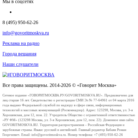
Мы в соцсетях
8 (495) 950-62-26
info@govoritmoskva.ru
Реклама на радио
Города вещания
Наши слушатели
Все права защищены. 2014-2026 © «Говорит Москва»
Сетевое издание «ГОВОРИТМОСКВА.РУ/GOVORITMOSKVA.RU». Предназначено для
лиц старше 16 лет. Свидетельство о регистрации СМИ Эл № 77-64961 от 04 марта 2016
года выдано Федеральной службой по надзору в сфере связи, информационных
технологий и массовых коммуникаций (Роскомнадзор). Адрес: 123298, Москва, ул. 3-я
Хорошевская, дом 12, пом. 22. Учредитель Общество с ограниченной ответственностью
«РУ ФМ» (123298 Москва, ул. 3-я Хорошевская, дом 12, пом. 22). Доменное имя сайта
GOVORITMOSKVA.RU. Территория распространения – Российская Федерация и
зарубежные страны. Языки: русский и английский. Главный редактор Бабаян Роман
Георгиевич. Email: info@govoritmoskva.ru. Номер телефона: +7 (495) 950-62-26