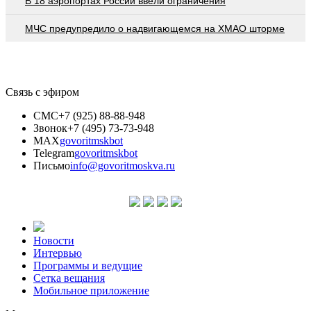
В 18 аэропортах России ввели ограничения
МЧС предупредило о надвигающемся на ХМАО шторме
Связь с эфиром
СМС
+7 (925) 88-88-948
Звонок
+7 (495) 73-73-948
MAX
govoritmskbot
Telegram
govoritmskbot
Письмо
info@govoritmoskva.ru
Новости
Интервью
Программы и ведущие
Сетка вещания
Мобильное приложение