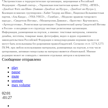
*Экстремистские и террористические организации, запрещенные в Российской
Федерации: «Правый сектор», «Украинская повстанческая армия» (УПА), «ИГИЛ»,
«Джабхат Фатх аш-Шам» (бывшая «Джабхат ан-Нусра», «Джебхат ан-Нусра»),
Коалиция исламских группировок «Хайят Тахрир аш-Шам», Национал-Большевистская
партия, «Аль-Каида», «УНА-УНСО», «Талибан», «Меджлис крымско-татарского
народа», «Свидетели Иеговы», «Мизантропик Дивижн», «Братство» Корчинского,
«Артподготовка», Религиозная организация «Управленческий центр Свидетелей Иеговы
в России» и входящие в ее структуру местные религиозные организации.
Информация, размещенная на портале, а именно: текстовые материалы, элементы
дизайна, логотипы, товарные знаки, фотографии, видео и аудио охраняются
законодательством Российской Федерации и международными нормами права и не
могут быть использованы без разрешения правообладателей. Согласно ст.ст. 1274,1275
ГК РФ, при любом использовании материалов, размещенных на портале, в том числе
цитировании, активная гиперссылка на материал является обязательной. Мнение
редакции может не совпадать с мнением отдельных авторов и колумнистов.
Сообщение отправлено
play
pause
mute
unmute
max volume
02:01
-01:27