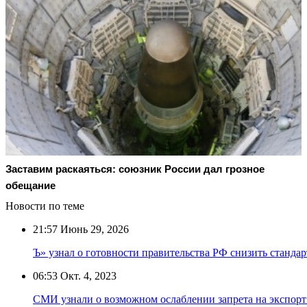
Заставим раскаяться: союзник России дал грозное
обещание
Новости по теме
21:57
Июнь 29, 2026
Ъ» узнал о готовности правительства РФ снизить стандар
06:53
Окт. 4, 2023
СМИ узнали о возможном ослаблении запрета на экспорт