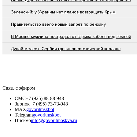
Зеленский: у Украины нет планов возвращать Крым
Правительство ввело новый запрет по бензину
В Москве мужчина пострадал от взрыва кабеля под землей
Дунай мелеет: Сербии грозит энергетический коллапс
Связь с эфиром
СМС
+7 (925) 88-88-948
Звонок
+7 (495) 73-73-948
MAX
govoritmskbot
Telegram
govoritmskbot
Письмо
info@govoritmoskva.ru