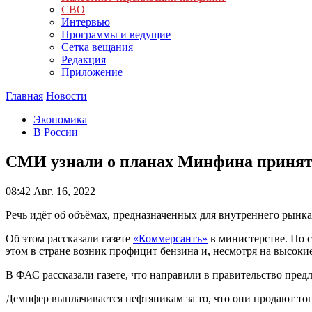
СВО
Интервью
Программы и ведущие
Сетка вещания
Редакция
Приложение
Главная
Новости
Экономика
В России
СМИ узнали о планах Минфина принять 
08:42
Авг. 16, 2022
Речь идёт об объёмах, предназначенных для внутреннего рынка
Об этом рассказали газете
«Коммерсантъ»
в министерстве. По с
этом в стране возник профицит бензина и, несмотря на высоки
В ФАС рассказали газете, что направили в правительство пре
Демпфер выплачивается нефтяникам за то, что они продают топ