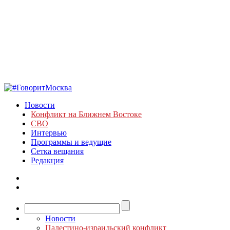
Новости
Конфликт на Ближнем Востоке
СВО
Интервью
Программы и ведущие
Сетка вещания
Редакция
Новости
Палестино-израильский конфликт