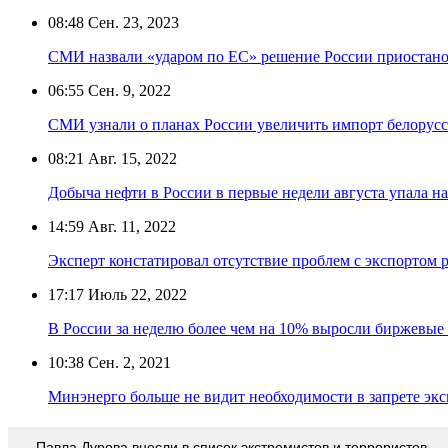
08:48
Сен. 23, 2023
СМИ назвали «ударом по ЕС» решение России приостанов
06:55
Сен. 9, 2022
СМИ узнали о планах России увеличить импорт белорусс
08:21
Авг. 15, 2022
Добыча нефти в России в первые недели августа упала н
14:59
Авг. 11, 2022
Эксперт констатировал отсутствие проблем с экспортом 
17:17
Июль 22, 2022
В России за неделю более чем на 10% выросли биржевые
10:38
Сен. 2, 2021
Минэнерго больше не видит необходимости в запрете экс
Павла Дурова внесли в список экстремистов и террористов