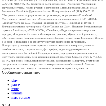
«РУ ФМ» (123298 Москва, ул. 3-я Хорошевская, дом 12, пом. 22). Доменное имя сайта
GOVORITMOSKVA.RU. Территория распространения – Российская Федерация и
зарубежные страны. Языки: русский и английский. Главный редактор Бабаян Роман
Георгиевич. Email: info@govoritmoskva.ru. Номер телефона: +7 (495) 950-62-26
*Экстремистские и террористические организации, запрещенные в Российской
Федерации: «Правый сектор», «Украинская повстанческая армия» (УПА), «ИГИЛ»,
«Джабхат Фатх аш-Шам» (бывшая «Джабхат ан-Нусра», «Джебхат ан-Нусра»),
Коалиция исламских группировок «Хайят Тахрир аш-Шам», Национал-Большевистская
партия, «Аль-Каида», «УНА-УНСО», «Талибан», «Меджлис крымско-татарского
народа», «Свидетели Иеговы», «Мизантропик Дивижн», «Братство» Корчинского,
«Артподготовка», Религиозная организация «Управленческий центр Свидетелей Иеговы
в России» и входящие в ее структуру местные религиозные организации.
Информация, размещенная на портале, а именно: текстовые материалы, элементы
дизайна, логотипы, товарные знаки, фотографии, видео и аудио охраняются
законодательством Российской Федерации и международными нормами права и не
могут быть использованы без разрешения правообладателей. Согласно ст.ст. 1274,1275
ГК РФ, при любом использовании материалов, размещенных на портале, в том числе
цитировании, активная гиперссылка на материал является обязательной. Мнение
редакции может не совпадать с мнением отдельных авторов и колумнистов.
Сообщение отправлено
play
pause
mute
unmute
max volume
02:01