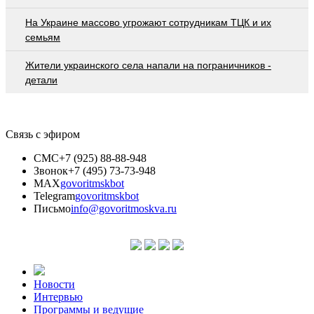
На Украине массово угрожают сотрудникам ТЦК и их
семьям
Жители украинского села напали на пограничников -
детали
Связь с эфиром
СМС
+7 (925) 88-88-948
Звонок
+7 (495) 73-73-948
MAX
govoritmskbot
Telegram
govoritmskbot
Письмо
info@govoritmoskva.ru
Новости
Интервью
Программы и ведущие