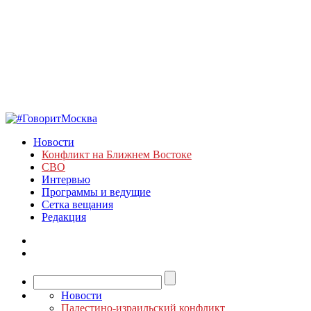
Новости
Конфликт на Ближнем Востоке
СВО
Интервью
Программы и ведущие
Сетка вещания
Редакция
Новости
Палестино-израильский конфликт