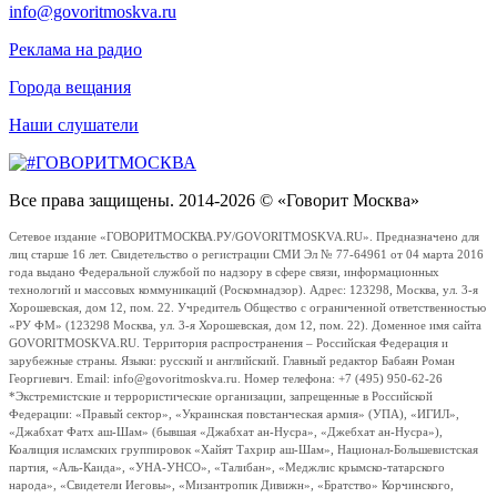
info@govoritmoskva.ru
Реклама на радио
Города вещания
Наши слушатели
Все права защищены. 2014-2026 © «Говорит Москва»
Сетевое издание «ГОВОРИТМОСКВА.РУ/GOVORITMOSKVA.RU». Предназначено для
лиц старше 16 лет. Свидетельство о регистрации СМИ Эл № 77-64961 от 04 марта 2016
года выдано Федеральной службой по надзору в сфере связи, информационных
технологий и массовых коммуникаций (Роскомнадзор). Адрес: 123298, Москва, ул. 3-я
Хорошевская, дом 12, пом. 22. Учредитель Общество с ограниченной ответственностью
«РУ ФМ» (123298 Москва, ул. 3-я Хорошевская, дом 12, пом. 22). Доменное имя сайта
GOVORITMOSKVA.RU. Территория распространения – Российская Федерация и
зарубежные страны. Языки: русский и английский. Главный редактор Бабаян Роман
Георгиевич. Email: info@govoritmoskva.ru. Номер телефона: +7 (495) 950-62-26
*Экстремистские и террористические организации, запрещенные в Российской
Федерации: «Правый сектор», «Украинская повстанческая армия» (УПА), «ИГИЛ»,
«Джабхат Фатх аш-Шам» (бывшая «Джабхат ан-Нусра», «Джебхат ан-Нусра»),
Коалиция исламских группировок «Хайят Тахрир аш-Шам», Национал-Большевистская
партия, «Аль-Каида», «УНА-УНСО», «Талибан», «Меджлис крымско-татарского
народа», «Свидетели Иеговы», «Мизантропик Дивижн», «Братство» Корчинского,