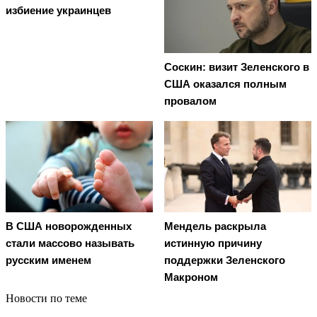
избиение украинцев
Соскин: визит Зеленского в
США оказался полным
провалом
В США новорожденных
Мендель раскрыла
стали массово называть
истинную причину
русским именем
поддержки Зеленского
Макроном
Новости по теме