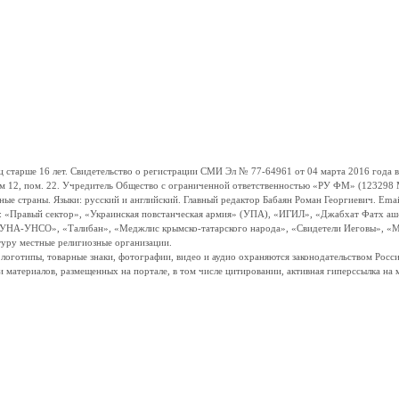
ше 16 лет. Свидетельство о регистрации СМИ Эл № 77-64961 от 04 марта 2016 года вы
ом 12, пом. 22. Учредитель Общество с ограниченной ответственностью «РУ ФМ» (123298 Мо
траны. Языки: русский и английский. Главный редактор Бабаян Роман Георгиевич. Email:
и: «Правый сектор», «Украинская повстанческая армия» (УПА), «ИГИЛ», «Джабхат Фатх а
«УНА-УНСО», «Талибан», «Меджлис крымско-татарского народа», «Свидетели Иеговы», «М
туру местные религиозные организации.
, логотипы, товарные знаки, фотографии, видео и аудио охраняются законодательством Ро
и материалов, размещенных на портале, в том числе цитировании, активная гиперссылка на 