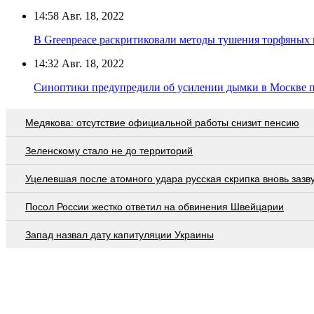
14:58
Авг. 18, 2022
В Greenpeace раскритиковали методы тушения торфяных п
14:32
Авг. 18, 2022
Синоптики предупредили об усилении дымки в Москве п
Медякова: отсутствие официальной работы снизит пенсию
Зеленскому стало не до территорий
Уцелевшая после атомного удара русская скрипка вновь зазв
Посол России жестко ответил на обвинения Швейцарии
Запад назвал дату капитуляции Украины