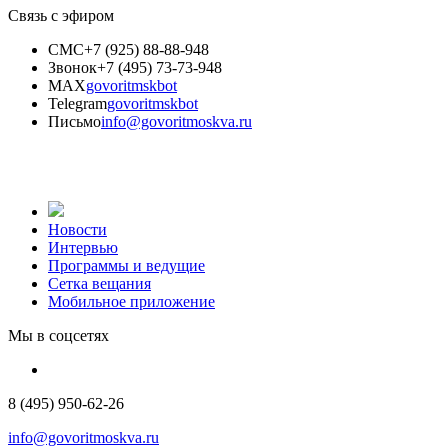
Связь с эфиром
СМС
+7 (925) 88-88-948
Звонок
+7 (495) 73-73-948
MAX
govoritmskbot
Telegram
govoritmskbot
Письмо
info@govoritmoskva.ru
Новости
Интервью
Программы и ведущие
Сетка вещания
Мобильное приложение
Мы в соцсетях
8 (495) 950-62-26
info@govoritmoskva.ru