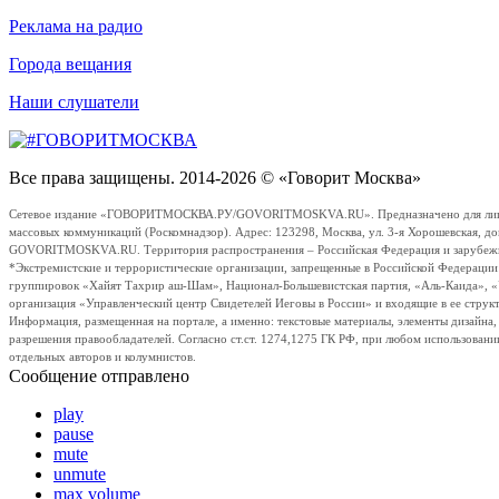
Реклама на радио
Города вещания
Наши слушатели
Все права защищены. 2014-2026 © «Говорит Москва»
Сетевое издание «ГОВОРИТМОСКВА.РУ/GOVORITMOSKVA.RU». Предназначено для лиц стар
массовых коммуникаций (Роскомнадзор). Адрес: 123298, Москва, ул. 3-я Хорошевская, д
GOVORITMOSKVA.RU. Территория распространения – Российская Федерация и зарубежные с
*Экстремистские и террористические организации, запрещенные в Российской Федераци
группировок «Хайят Тахрир аш-Шам», Национал-Большевистская партия, «Аль-Каида», 
организация «Управленческий центр Свидетелей Иеговы в России» и входящие в ее струк
Информация, размещенная на портале, а именно: текстовые материалы, элементы дизайна
разрешения правообладателей. Согласно ст.ст. 1274,1275 ГК РФ, при любом использовани
отдельных авторов и колумнистов.
Сообщение отправлено
play
pause
mute
unmute
max volume