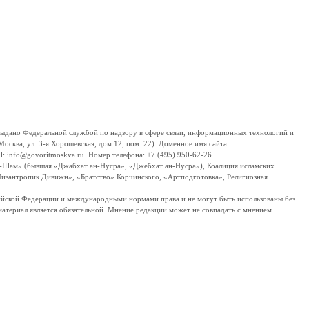
дано Федеральной службой по надзору в сфере связи, информационных технологий и
сква, ул. 3-я Хорошевская, дом 12, пом. 22). Доменное имя сайта
 info@govoritmoskva.ru. Номер телефона: +7 (495) 950-62-26
ш-Шам» (бывшая «Джабхат ан-Нусра», «Джебхат ан-Нусра»), Коалиция исламских
изантропик Дивижн», «Братство» Корчинского, «Артподготовка», Религиозная
ссийской Федерации и международными нормами права и не могут быть использованы без
материал является обязательной. Мнение редакции может не совпадать с мнением