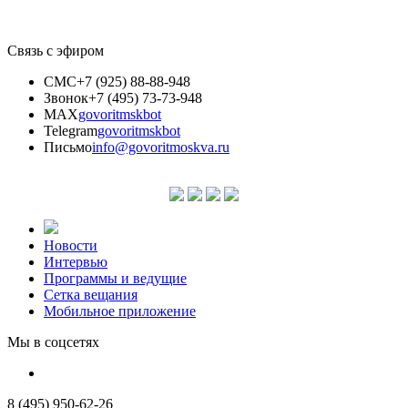
Связь с эфиром
СМС
+7 (925) 88-88-948
Звонок
+7 (495) 73-73-948
MAX
govoritmskbot
Telegram
govoritmskbot
Письмо
info@govoritmoskva.ru
Новости
Интервью
Программы и ведущие
Сетка вещания
Мобильное приложение
Мы в соцсетях
8 (495) 950-62-26