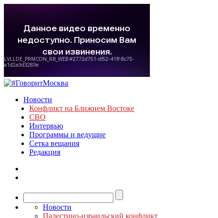
Новости
Конфликт на Ближнем Востоке
СВО
Интервью
Программы и ведущие
Сетка вещания
Редакция
Новости
Палестино-израильский конфликт