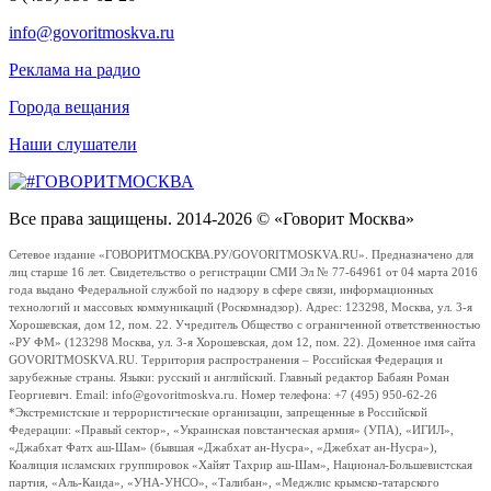
info@govoritmoskva.ru
Реклама на радио
Города вещания
Наши слушатели
Все права защищены. 2014-2026 © «Говорит Москва»
Сетевое издание «ГОВОРИТМОСКВА.РУ/GOVORITMOSKVA.RU». Предназначено для
лиц старше 16 лет. Свидетельство о регистрации СМИ Эл № 77-64961 от 04 марта 2016
года выдано Федеральной службой по надзору в сфере связи, информационных
технологий и массовых коммуникаций (Роскомнадзор). Адрес: 123298, Москва, ул. 3-я
Хорошевская, дом 12, пом. 22. Учредитель Общество с ограниченной ответственностью
«РУ ФМ» (123298 Москва, ул. 3-я Хорошевская, дом 12, пом. 22). Доменное имя сайта
GOVORITMOSKVA.RU. Территория распространения – Российская Федерация и
зарубежные страны. Языки: русский и английский. Главный редактор Бабаян Роман
Георгиевич. Email: info@govoritmoskva.ru. Номер телефона: +7 (495) 950-62-26
*Экстремистские и террористические организации, запрещенные в Российской
Федерации: «Правый сектор», «Украинская повстанческая армия» (УПА), «ИГИЛ»,
«Джабхат Фатх аш-Шам» (бывшая «Джабхат ан-Нусра», «Джебхат ан-Нусра»),
Коалиция исламских группировок «Хайят Тахрир аш-Шам», Национал-Большевистская
партия, «Аль-Каида», «УНА-УНСО», «Талибан», «Меджлис крымско-татарского