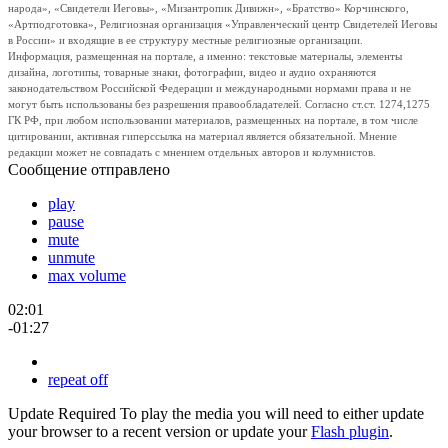
народа», «Свидетели Иеговы», «Мизантропик Дивижн», «Братство» Корчинского,
«Артподготовка», Религиозная организация «Управленческий центр Свидетелей Иеговы
в России» и входящие в ее структуру местные религиозные организации.
Информация, размещенная на портале, а именно: текстовые материалы, элементы
дизайна, логотипы, товарные знаки, фотографии, видео и аудио охраняются
законодательством Российской Федерации и международными нормами права и не
могут быть использованы без разрешения правообладателей. Согласно ст.ст. 1274,1275
ГК РФ, при любом использовании материалов, размещенных на портале, в том числе
цитировании, активная гиперссылка на материал является обязательной. Мнение
редакции может не совпадать с мнением отдельных авторов и колумнистов.
Сообщение отправлено
play
pause
mute
unmute
max volume
02:01
-01:27
repeat off
Update Required
To play the media you will need to either update
your browser to a recent version or update your
Flash plugin
.