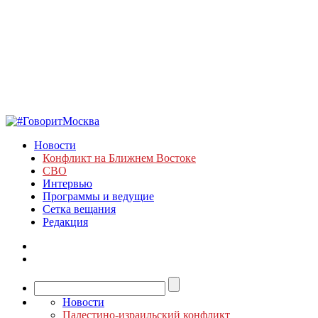
Новости
Конфликт на Ближнем Востоке
СВО
Интервью
Программы и ведущие
Сетка вещания
Редакция
Новости
Палестино-израильский конфликт