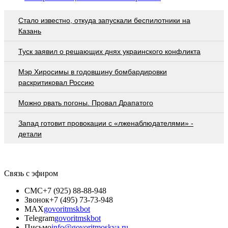
Стало известно, откуда запускали беспилотники на
Казань
Туск заявил о решающих днях украинского конфликта
Мэр Хиросимы в годовщину бомбардировки
раскритиковал Россию
Можно рвать погоны. Провал Драпатого
Запад готовит провокации с «лженаблюдателями» -
детали
Связь с эфиром
СМС
+7 (925) 88-88-948
Звонок
+7 (495) 73-73-948
MAX
govoritmskbot
Telegram
govoritmskbot
Письмо
info@govoritmoskva.ru