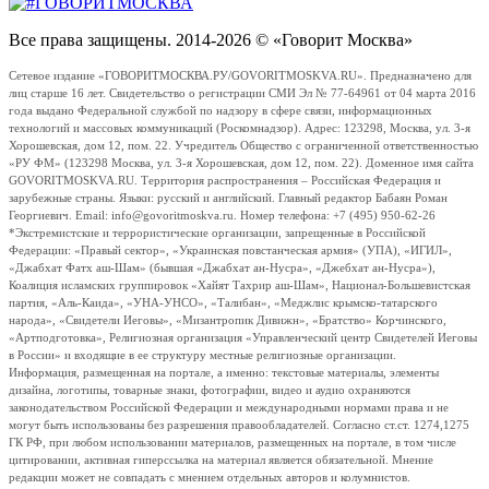
Все права защищены. 2014-2026 © «Говорит Москва»
Сетевое издание «ГОВОРИТМОСКВА.РУ/GOVORITMOSKVA.RU». Предназначено для
лиц старше 16 лет. Свидетельство о регистрации СМИ Эл № 77-64961 от 04 марта 2016
года выдано Федеральной службой по надзору в сфере связи, информационных
технологий и массовых коммуникаций (Роскомнадзор). Адрес: 123298, Москва, ул. 3-я
Хорошевская, дом 12, пом. 22. Учредитель Общество с ограниченной ответственностью
«РУ ФМ» (123298 Москва, ул. 3-я Хорошевская, дом 12, пом. 22). Доменное имя сайта
GOVORITMOSKVA.RU. Территория распространения – Российская Федерация и
зарубежные страны. Языки: русский и английский. Главный редактор Бабаян Роман
Георгиевич. Email: info@govoritmoskva.ru. Номер телефона: +7 (495) 950-62-26
*Экстремистские и террористические организации, запрещенные в Российской
Федерации: «Правый сектор», «Украинская повстанческая армия» (УПА), «ИГИЛ»,
«Джабхат Фатх аш-Шам» (бывшая «Джабхат ан-Нусра», «Джебхат ан-Нусра»),
Коалиция исламских группировок «Хайят Тахрир аш-Шам», Национал-Большевистская
партия, «Аль-Каида», «УНА-УНСО», «Талибан», «Меджлис крымско-татарского
народа», «Свидетели Иеговы», «Мизантропик Дивижн», «Братство» Корчинского,
«Артподготовка», Религиозная организация «Управленческий центр Свидетелей Иеговы
в России» и входящие в ее структуру местные религиозные организации.
Информация, размещенная на портале, а именно: текстовые материалы, элементы
дизайна, логотипы, товарные знаки, фотографии, видео и аудио охраняются
законодательством Российской Федерации и международными нормами права и не
могут быть использованы без разрешения правообладателей. Согласно ст.ст. 1274,1275
ГК РФ, при любом использовании материалов, размещенных на портале, в том числе
цитировании, активная гиперссылка на материал является обязательной. Мнение
редакции может не совпадать с мнением отдельных авторов и колумнистов.