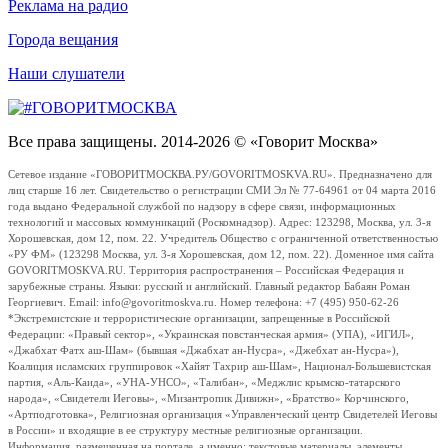
Реклама на радио
Города вещания
Наши слушатели
Все права защищены. 2014-2026 © «Говорит Москва»
Сетевое издание «ГОВОРИТМОСКВА.РУ/GOVORITMOSKVA.RU». Предназначено для
лиц старше 16 лет. Свидетельство о регистрации СМИ Эл № 77-64961 от 04 марта 2016
года выдано Федеральной службой по надзору в сфере связи, информационных
технологий и массовых коммуникаций (Роскомнадзор). Адрес: 123298, Москва, ул. 3-я
Хорошевская, дом 12, пом. 22. Учредитель Общество с ограниченной ответственностью
«РУ ФМ» (123298 Москва, ул. 3-я Хорошевская, дом 12, пом. 22). Доменное имя сайта
GOVORITMOSKVA.RU. Территория распространения – Российская Федерация и
зарубежные страны. Языки: русский и английский. Главный редактор Бабаян Роман
Георгиевич. Email: info@govoritmoskva.ru. Номер телефона: +7 (495) 950-62-26
*Экстремистские и террористические организации, запрещенные в Российской
Федерации: «Правый сектор», «Украинская повстанческая армия» (УПА), «ИГИЛ»,
«Джабхат Фатх аш-Шам» (бывшая «Джабхат ан-Нусра», «Джебхат ан-Нусра»),
Коалиция исламских группировок «Хайят Тахрир аш-Шам», Национал-Большевистская
партия, «Аль-Каида», «УНА-УНСО», «Талибан», «Меджлис крымско-татарского
народа», «Свидетели Иеговы», «Мизантропик Дивижн», «Братство» Корчинского,
«Артподготовка», Религиозная организация «Управленческий центр Свидетелей Иеговы
в России» и входящие в ее структуру местные религиозные организации.
Информация, размещенная на портале, а именно: текстовые материалы, элементы