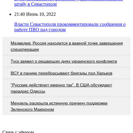
штабу в Севастополе
21:40
Июнь 10, 2022
Власти Севастополя прокомментировали сообщения о
работе ПВО над городом
Медведев: Россия находится в важной точке завершения
спецоперации
Туск заявил о решающих днях украинского конфликта
ВСУ в панике перебрасывают бригады под Харьков
"Русские действуют именно так". В США обсуждают
парадокс Одессы
Мендель раскрыла истинную причину поддержки
Зеленского Макроном
Связь с эфиром