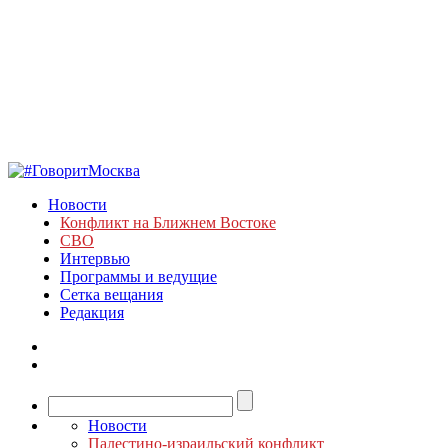
Новости
Конфликт на Ближнем Востоке
СВО
Интервью
Программы и ведущие
Сетка вещания
Редакция
Новости
Палестино-израильский конфликт