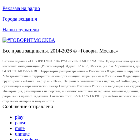
Реклама на радио
Города вещания
Наши слушатели
Все права защищены. 2014-2026 © «Говорит Москва»
Сетевое издание «ГОВОРИТМОСКВА.РУ/GOVORITMOSKVA.RU». Предназначено для лиц стар
массовых коммуникаций (Роскомнадзор). Адрес: 123298, Москва, ул. 3-я Хорошевская, д
GOVORITMOSKVA.RU. Территория распространения – Российская Федерация и зарубежные с
*Экстремистские и террористические организации, запрещенные в Российской Федераци
группировок «Хайят Тахрир аш-Шам», Национал-Большевистская партия, «Аль-Каида», 
организация «Управленческий центр Свидетелей Иеговы в России» и входящие в ее струк
Информация, размещенная на портале, а именно: текстовые материалы, элементы дизайна
разрешения правообладателей. Согласно ст.ст. 1274,1275 ГК РФ, при любом использовани
отдельных авторов и колумнистов.
Сообщение отправлено
play
pause
mute
unmute
max volume