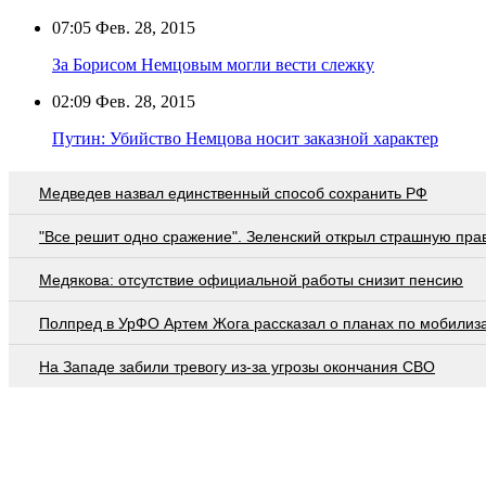
07:05
Фев. 28, 2015
За Борисом Немцовым могли вести слежку
02:09
Фев. 28, 2015
Путин: Убийство Немцова носит заказной характер
Медведев назвал единственный способ сохранить РФ
"Все решит одно сражение". Зеленский открыл страшную пра
Медякова: отсутствие официальной работы снизит пенсию
Полпред в УрФО Артем Жога рассказал о планах по мобилиз
На Западе забили тревогу из-за угрозы окончания СВО