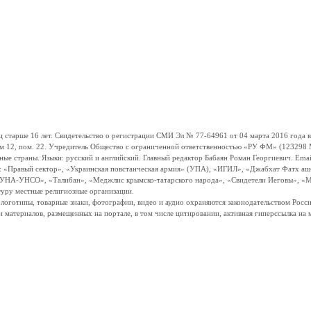
ше 16 лет. Свидетельство о регистрации СМИ Эл № 77-64961 от 04 марта 2016 года вы
ом 12, пом. 22. Учредитель Общество с ограниченной ответственностью «РУ ФМ» (123298 Мо
траны. Языки: русский и английский. Главный редактор Бабаян Роман Георгиевич. Email:
и: «Правый сектор», «Украинская повстанческая армия» (УПА), «ИГИЛ», «Джабхат Фатх а
«УНА-УНСО», «Талибан», «Меджлис крымско-татарского народа», «Свидетели Иеговы», «М
туру местные религиозные организации.
, логотипы, товарные знаки, фотографии, видео и аудио охраняются законодательством Ро
и материалов, размещенных на портале, в том числе цитировании, активная гиперссылка на 