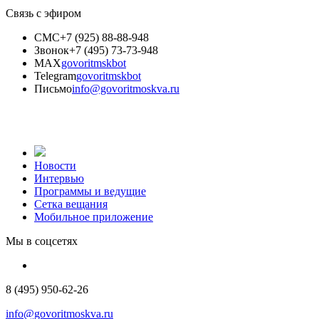
Связь с эфиром
СМС
+7 (925) 88-88-948
Звонок
+7 (495) 73-73-948
MAX
govoritmskbot
Telegram
govoritmskbot
Письмо
info@govoritmoskva.ru
Новости
Интервью
Программы и ведущие
Сетка вещания
Мобильное приложение
Мы в соцсетях
8 (495) 950-62-26
info@govoritmoskva.ru