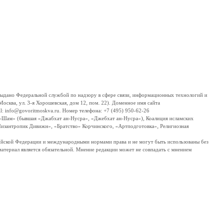
дано Федеральной службой по надзору в сфере связи, информационных технологий и
сква, ул. 3-я Хорошевская, дом 12, пом. 22). Доменное имя сайта
 info@govoritmoskva.ru. Номер телефона: +7 (495) 950-62-26
ш-Шам» (бывшая «Джабхат ан-Нусра», «Джебхат ан-Нусра»), Коалиция исламских
изантропик Дивижн», «Братство» Корчинского, «Артподготовка», Религиозная
ссийской Федерации и международными нормами права и не могут быть использованы без
материал является обязательной. Мнение редакции может не совпадать с мнением