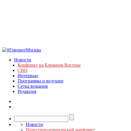
Новости
Конфликт на Ближнем Востоке
СВО
Интервью
Программы и ведущие
Сетка вещания
Редакция
Новости
Палестино-израильский конфликт