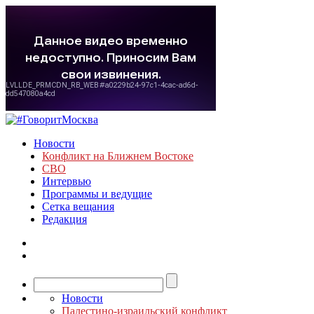
Новости
Конфликт на Ближнем Востоке
СВО
Интервью
Программы и ведущие
Сетка вещания
Редакция
Новости
Палестино-израильский конфликт