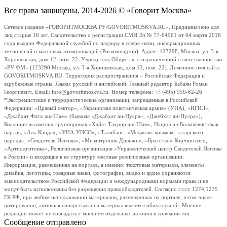
Все права защищены. 2014-2026 © «Говорит Москва»
Сетевое издание «ГОВОРИТМОСКВА.РУ/GOVORITMOSKVA.RU». Предназначено для
лиц старше 16 лет. Свидетельство о регистрации СМИ Эл № 77-64961 от 04 марта 2016
года выдано Федеральной службой по надзору в сфере связи, информационных
технологий и массовых коммуникаций (Роскомнадзор). Адрес: 123298, Москва, ул. 3-я
Хорошевская, дом 12, пом. 22. Учредитель Общество с ограниченной ответственностью
«РУ ФМ» (123298 Москва, ул. 3-я Хорошевская, дом 12, пом. 22). Доменное имя сайта
GOVORITMOSKVA.RU. Территория распространения – Российская Федерация и
зарубежные страны. Языки: русский и английский. Главный редактор Бабаян Роман
Георгиевич. Email: info@govoritmoskva.ru. Номер телефона: +7 (495) 950-62-26
*Экстремистские и террористические организации, запрещенные в Российской
Федерации: «Правый сектор», «Украинская повстанческая армия» (УПА), «ИГИЛ»,
«Джабхат Фатх аш-Шам» (бывшая «Джабхат ан-Нусра», «Джебхат ан-Нусра»),
Коалиция исламских группировок «Хайят Тахрир аш-Шам», Национал-Большевистская
партия, «Аль-Каида», «УНА-УНСО», «Талибан», «Меджлис крымско-татарского
народа», «Свидетели Иеговы», «Мизантропик Дивижн», «Братство» Корчинского,
«Артподготовка», Религиозная организация «Управленческий центр Свидетелей Иеговы
в России» и входящие в ее структуру местные религиозные организации.
Информация, размещенная на портале, а именно: текстовые материалы, элементы
дизайна, логотипы, товарные знаки, фотографии, видео и аудио охраняются
законодательством Российской Федерации и международными нормами права и не
могут быть использованы без разрешения правообладателей. Согласно ст.ст. 1274,1275
ГК РФ, при любом использовании материалов, размещенных на портале, в том числе
цитировании, активная гиперссылка на материал является обязательной. Мнение
редакции может не совпадать с мнением отдельных авторов и колумнистов.
Сообщение отправлено