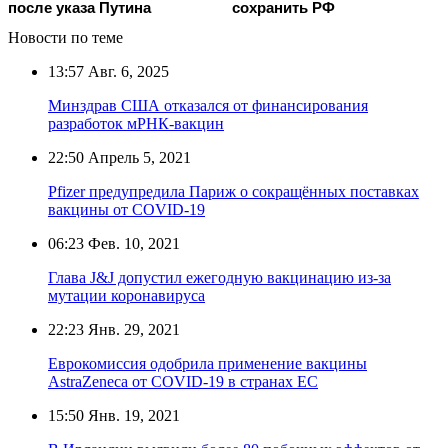
после указа Путина
сохранить РФ
Новости по теме
13:57
Авг. 6, 2025
Минздрав США отказался от финансирования
разработок мРНК-вакцин
22:50
Апрель 5, 2021
Pfizer предупредила Париж о сокращённых поставках
вакцины от COVID-19
06:23
Фев. 10, 2021
Глава J&J допустил ежегодную вакцинацию из-за
мутации коронавируса
22:23
Янв. 29, 2021
Еврокомиссия одобрила применение вакцины
AstraZeneca от COVID-19 в странах ЕС
15:50
Янв. 19, 2021