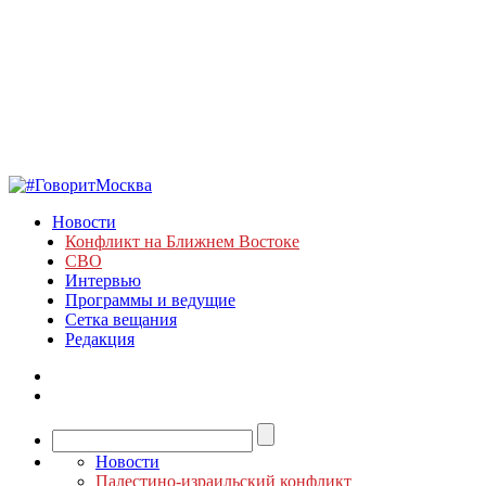
Новости
Конфликт на Ближнем Востоке
СВО
Интервью
Программы и ведущие
Сетка вещания
Редакция
Новости
Палестино-израильский конфликт