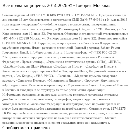
Все права защищены. 2014-2026 © «Говорит Москва»
Сетевое издание «ГОВОРИТМОСКВА.РУ/GOVORITMOSKVA.RU». Предназначено для
лиц старше 16 лет. Свидетельство о регистрации СМИ Эл № 77-64961 от 04 марта 2016
года выдано Федеральной службой по надзору в сфере связи, информационных
технологий и массовых коммуникаций (Роскомнадзор). Адрес: 123298, Москва, ул. 3-я
Хорошевская, дом 12, пом. 22. Учредитель Общество с ограниченной ответственностью
«РУ ФМ» (123298 Москва, ул. 3-я Хорошевская, дом 12, пом. 22). Доменное имя сайта
GOVORITMOSKVA.RU. Территория распространения – Российская Федерация и
зарубежные страны. Языки: русский и английский. Главный редактор Бабаян Роман
Георгиевич. Email: info@govoritmoskva.ru. Номер телефона: +7 (495) 950-62-26
*Экстремистские и террористические организации, запрещенные в Российской
Федерации: «Правый сектор», «Украинская повстанческая армия» (УПА), «ИГИЛ»,
«Джабхат Фатх аш-Шам» (бывшая «Джабхат ан-Нусра», «Джебхат ан-Нусра»),
Коалиция исламских группировок «Хайят Тахрир аш-Шам», Национал-Большевистская
партия, «Аль-Каида», «УНА-УНСО», «Талибан», «Меджлис крымско-татарского
народа», «Свидетели Иеговы», «Мизантропик Дивижн», «Братство» Корчинского,
«Артподготовка», Религиозная организация «Управленческий центр Свидетелей Иеговы
в России» и входящие в ее структуру местные религиозные организации.
Информация, размещенная на портале, а именно: текстовые материалы, элементы
дизайна, логотипы, товарные знаки, фотографии, видео и аудио охраняются
законодательством Российской Федерации и международными нормами права и не
могут быть использованы без разрешения правообладателей. Согласно ст.ст. 1274,1275
ГК РФ, при любом использовании материалов, размещенных на портале, в том числе
цитировании, активная гиперссылка на материал является обязательной. Мнение
редакции может не совпадать с мнением отдельных авторов и колумнистов.
Сообщение отправлено