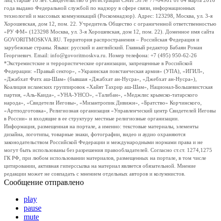
лиц старше 16 лет. Свидетельство о регистрации СМИ Эл № 77-64961 от 04 марта 2016
года выдано Федеральной службой по надзору в сфере связи, информационных
технологий и массовых коммуникаций (Роскомнадзор). Адрес: 123298, Москва, ул. 3-я
Хорошевская, дом 12, пом. 22. Учредитель Общество с ограниченной ответственностью
«РУ ФМ» (123298 Москва, ул. 3-я Хорошевская, дом 12, пом. 22). Доменное имя сайта
GOVORITMOSKVA.RU. Территория распространения – Российская Федерация и
зарубежные страны. Языки: русский и английский. Главный редактор Бабаян Роман
Георгиевич. Email: info@govoritmoskva.ru. Номер телефона: +7 (495) 950-62-26
*Экстремистские и террористические организации, запрещенные в Российской
Федерации: «Правый сектор», «Украинская повстанческая армия» (УПА), «ИГИЛ»,
«Джабхат Фатх аш-Шам» (бывшая «Джабхат ан-Нусра», «Джебхат ан-Нусра»),
Коалиция исламских группировок «Хайят Тахрир аш-Шам», Национал-Большевистская
партия, «Аль-Каида», «УНА-УНСО», «Талибан», «Меджлис крымско-татарского
народа», «Свидетели Иеговы», «Мизантропик Дивижн», «Братство» Корчинского,
«Артподготовка», Религиозная организация «Управленческий центр Свидетелей Иеговы
в России» и входящие в ее структуру местные религиозные организации.
Информация, размещенная на портале, а именно: текстовые материалы, элементы
дизайна, логотипы, товарные знаки, фотографии, видео и аудио охраняются
законодательством Российской Федерации и международными нормами права и не
могут быть использованы без разрешения правообладателей. Согласно ст.ст. 1274,1275
ГК РФ, при любом использовании материалов, размещенных на портале, в том числе
цитировании, активная гиперссылка на материал является обязательной. Мнение
редакции может не совпадать с мнением отдельных авторов и колумнистов.
Сообщение отправлено
play
pause
mute