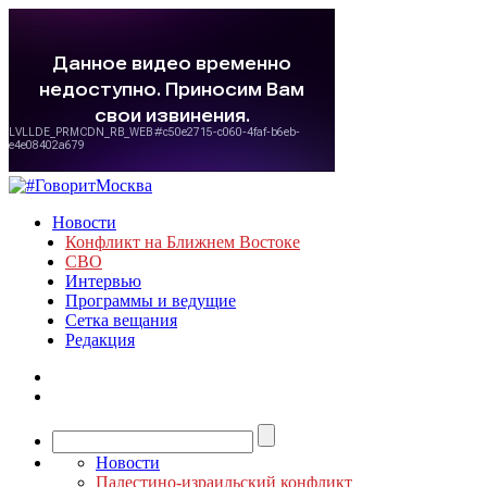
Новости
Конфликт на Ближнем Востоке
СВО
Интервью
Программы и ведущие
Сетка вещания
Редакция
Новости
Палестино-израильский конфликт