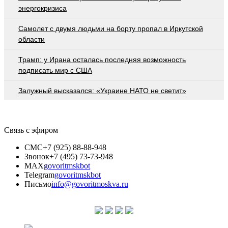
энергокризиса
Самолет с двумя людьми на борту пропал в Иркутской
области
Трамп: у Ирана осталась последняя возможность
подписать мир с США
Залужный высказался: «Украине НАТО не светит»
Связь с эфиром
СМС
+7 (925) 88-88-948
Звонок
+7 (495) 73-73-948
MAX
govoritmskbot
Telegram
govoritmskbot
Письмо
info@govoritmoskva.ru