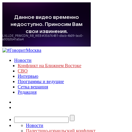
Новости
Конфликт на Ближнем Востоке
СВО
Интервью
Программы и ведущие
Сетка вещания
Редакция
Новости
Палестино-израильский конфликт