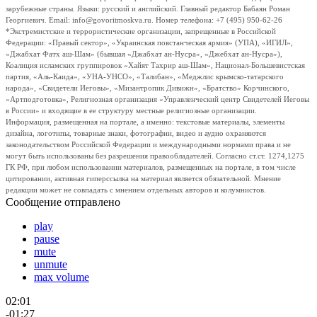
зарубежные страны. Языки: русский и английский. Главный редактор Бабаян Роман
Георгиевич. Email: info@govoritmoskva.ru. Номер телефона: +7 (495) 950-62-26
*Экстремистские и террористические организации, запрещенные в Российской
Федерации: «Правый сектор», «Украинская повстанческая армия» (УПА), «ИГИЛ»,
«Джабхат Фатх аш-Шам» (бывшая «Джабхат ан-Нусра», «Джебхат ан-Нусра»),
Коалиция исламских группировок «Хайят Тахрир аш-Шам», Национал-Большевистская
партия, «Аль-Каида», «УНА-УНСО», «Талибан», «Меджлис крымско-татарского
народа», «Свидетели Иеговы», «Мизантропик Дивижн», «Братство» Корчинского,
«Артподготовка», Религиозная организация «Управленческий центр Свидетелей Иеговы
в России» и входящие в ее структуру местные религиозные организации.
Информация, размещенная на портале, а именно: текстовые материалы, элементы
дизайна, логотипы, товарные знаки, фотографии, видео и аудио охраняются
законодательством Российской Федерации и международными нормами права и не
могут быть использованы без разрешения правообладателей. Согласно ст.ст. 1274,1275
ГК РФ, при любом использовании материалов, размещенных на портале, в том числе
цитировании, активная гиперссылка на материал является обязательной. Мнение
редакции может не совпадать с мнением отдельных авторов и колумнистов.
Сообщение отправлено
play
pause
mute
unmute
max volume
02:01
-01:27