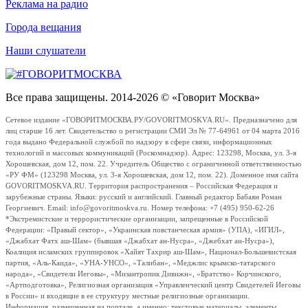
Реклама на радио
Города вещания
Наши слушатели
Все права защищены. 2014-2026 © «Говорит Москва»
Сетевое издание «ГОВОРИТМОСКВА.РУ/GOVORITMOSKVA.RU». Предназначено для
лиц старше 16 лет. Свидетельство о регистрации СМИ Эл № 77-64961 от 04 марта 2016
года выдано Федеральной службой по надзору в сфере связи, информационных
технологий и массовых коммуникаций (Роскомнадзор). Адрес: 123298, Москва, ул. 3-я
Хорошевская, дом 12, пом. 22. Учредитель Общество с ограниченной ответственностью
«РУ ФМ» (123298 Москва, ул. 3-я Хорошевская, дом 12, пом. 22). Доменное имя сайта
GOVORITMOSKVA.RU. Территория распространения – Российская Федерация и
зарубежные страны. Языки: русский и английский. Главный редактор Бабаян Роман
Георгиевич. Email: info@govoritmoskva.ru. Номер телефона: +7 (495) 950-62-26
*Экстремистские и террористические организации, запрещенные в Российской
Федерации: «Правый сектор», «Украинская повстанческая армия» (УПА), «ИГИЛ»,
«Джабхат Фатх аш-Шам» (бывшая «Джабхат ан-Нусра», «Джебхат ан-Нусра»),
Коалиция исламских группировок «Хайят Тахрир аш-Шам», Национал-Большевистская
партия, «Аль-Каида», «УНА-УНСО», «Талибан», «Меджлис крымско-татарского
народа», «Свидетели Иеговы», «Мизантропик Дивижн», «Братство» Корчинского,
«Артподготовка», Религиозная организация «Управленческий центр Свидетелей Иеговы
в России» и входящие в ее структуру местные религиозные организации.
Информация, размещенная на портале, а именно: текстовые материалы, элементы