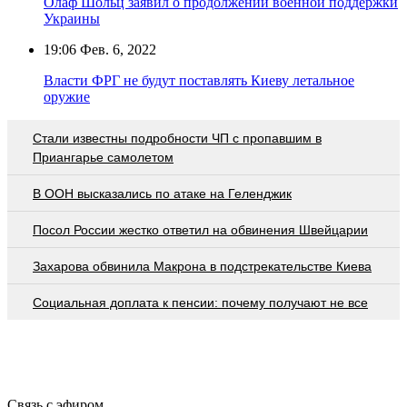
Олаф Шольц заявил о продолжении военной поддержки
Украины
19:06
Фев. 6, 2022
Власти ФРГ не будут поставлять Киеву летальное
оружие
Стали известны подробности ЧП с пропавшим в
Приангарье самолетом
В ООН высказались по атаке на Геленджик
Посол России жестко ответил на обвинения Швейцарии
Захарова обвинила Макрона в подстрекательстве Киева
Социальная доплата к пенсии: почему получают не все
Связь с эфиром