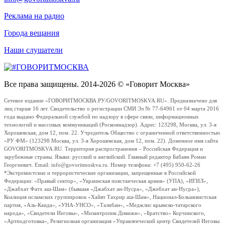
Реклама на радио
Города вещания
Наши слушатели
Все права защищены. 2014-2026 © «Говорит Москва»
Сетевое издание «ГОВОРИТМОСКВА.РУ/GOVORITMOSKVA.RU». Предназначено для
лиц старше 16 лет. Свидетельство о регистрации СМИ Эл № 77-64961 от 04 марта 2016
года выдано Федеральной службой по надзору в сфере связи, информационных
технологий и массовых коммуникаций (Роскомнадзор). Адрес: 123298, Москва, ул. 3-я
Хорошевская, дом 12, пом. 22. Учредитель Общество с ограниченной ответственностью
«РУ ФМ» (123298 Москва, ул. 3-я Хорошевская, дом 12, пом. 22). Доменное имя сайта
GOVORITMOSKVA.RU. Территория распространения – Российская Федерация и
зарубежные страны. Языки: русский и английский. Главный редактор Бабаян Роман
Георгиевич. Email: info@govoritmoskva.ru. Номер телефона: +7 (495) 950-62-26
*Экстремистские и террористические организации, запрещенные в Российской
Федерации: «Правый сектор», «Украинская повстанческая армия» (УПА), «ИГИЛ»,
«Джабхат Фатх аш-Шам» (бывшая «Джабхат ан-Нусра», «Джебхат ан-Нусра»),
Коалиция исламских группировок «Хайят Тахрир аш-Шам», Национал-Большевистская
партия, «Аль-Каида», «УНА-УНСО», «Талибан», «Меджлис крымско-татарского
народа», «Свидетели Иеговы», «Мизантропик Дивижн», «Братство» Корчинского,
«Артподготовка», Религиозная организация «Управленческий центр Свидетелей Иеговы