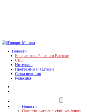
Новости
Конфликт на Ближнем Востоке
СВО
Интервью
Программы и ведущие
Сетка вещания
Редакция
Новости
Палестино-израильский конфликт