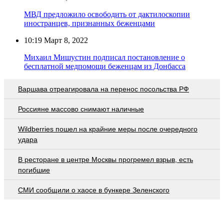
МВД предложило освободить от дактилоскопии
иностранцев, признанных беженцами
10:19
Март 8, 2022
Михаил Мишустин подписал постановление о
бесплатной медпомощи беженцам из Донбасса
Варшава отреагировала на перенос посольства РФ
Россияне массово снимают наличные
Wildberries пошел на крайние меры после очередного
удара
В ресторане в центре Москвы прогремел взрыв, есть
погибшие
СМИ сообщили о хаосе в бункере Зеленского