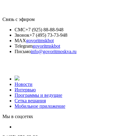
Связь с эфиром
СМС
+7 (925) 88-88-948
Звонок
+7 (495) 73-73-948
MAX
govoritmskbot
Telegram
govoritmskbot
Письмо
info@govoritmoskva.ru
Новости
Интервью
Программы и ведущие
Сетка вещания
Мобильное приложение
Мы в соцсетях