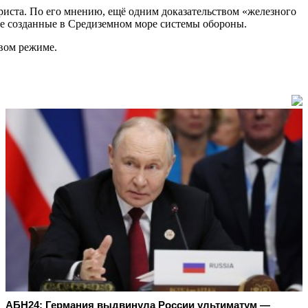
уриста. По его мнению, ещё одним доказательством «железного
же созданные в Средиземном море системы обороны.
овом режиме.
АБН24: Германия выдвинула России ультиматум —