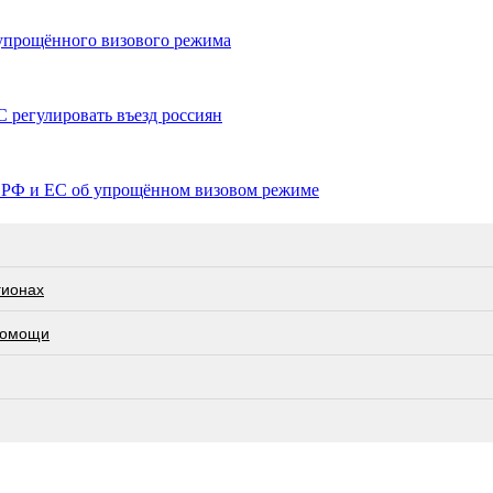
упрощённого визового режима
 регулировать въезд россиян
 РФ и ЕС об упрощённом визовом режиме
гионах
 помощи