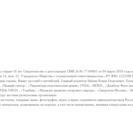
ше 16 лет. Свидетельство о регистрации СМИ Эл № 77-64961 от 04 марта 2016 года вы
ом 12, пом. 22. Учредитель Общество с ограниченной ответственностью «РУ ФМ» (123298 Мо
траны. Языки: русский и английский. Главный редактор Бабаян Роман Георгиевич. Email:
и: «Правый сектор», «Украинская повстанческая армия» (УПА), «ИГИЛ», «Джабхат Фатх а
«УНА-УНСО», «Талибан», «Меджлис крымско-татарского народа», «Свидетели Иеговы», «М
туру местные религиозные организации.
, логотипы, товарные знаки, фотографии, видео и аудио охраняются законодательством Ро
и материалов, размещенных на портале, в том числе цитировании, активная гиперссылка на 