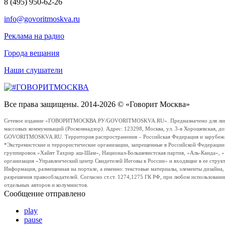
8 (495) 950-62-26
info@govoritmoskva.ru
Реклама на радио
Города вещания
Наши слушатели
Все права защищены. 2014-2026 © «Говорит Москва»
Сетевое издание «ГОВОРИТМОСКВА.РУ/GOVORITMOSKVA.RU». Предназначено для лиц стар
массовых коммуникаций (Роскомнадзор). Адрес: 123298, Москва, ул. 3-я Хорошевская, д
GOVORITMOSKVA.RU. Территория распространения – Российская Федерация и зарубежные с
*Экстремистские и террористические организации, запрещенные в Российской Федераци
группировок «Хайят Тахрир аш-Шам», Национал-Большевистская партия, «Аль-Каида», 
организация «Управленческий центр Свидетелей Иеговы в России» и входящие в ее струк
Информация, размещенная на портале, а именно: текстовые материалы, элементы дизайна
разрешения правообладателей. Согласно ст.ст. 1274,1275 ГК РФ, при любом использовани
отдельных авторов и колумнистов.
Сообщение отправлено
play
pause