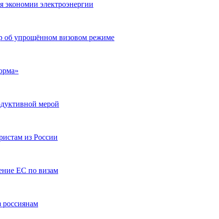
ля экономии электроэнергии
ор об упрощённом визовом режиме
орма»
одуктивной мерой
ристам из России
ение ЕС по визам
з россиянам