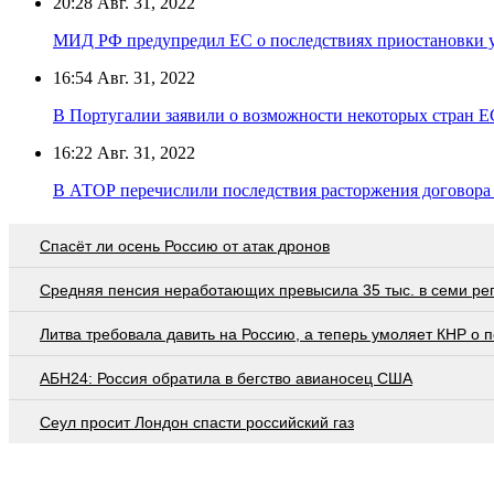
20:28
Авг. 31, 2022
МИД РФ предупредил ЕС о последствиях приостановки 
16:54
Авг. 31, 2022
В Португалии заявили о возможности некоторых стран ЕС
16:22
Авг. 31, 2022
В АТОР перечислили последствия расторжения договора
Спасёт ли осень Россию от атак дронов
Средняя пенсия неработающих превысила 35 тыс. в семи ре
Литва требовала давить на Россию, а теперь умоляет КНР о
АБН24: Россия обратила в бегство авианосец США
Сеул просит Лондон спасти российский газ