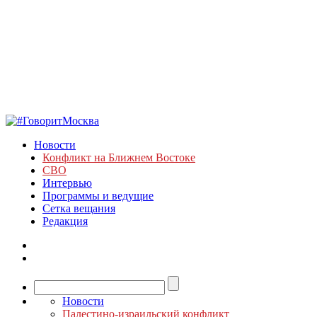
Новости
Конфликт на Ближнем Востоке
СВО
Интервью
Программы и ведущие
Сетка вещания
Редакция
Новости
Палестино-израильский конфликт