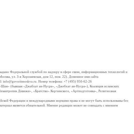
дано Федеральной службой по надзору в сфере связи, информационных технологий и
сква, ул. 3-я Хорошевская, дом 12, пом. 22). Доменное имя сайта
 info@govoritmoskva.ru. Номер телефона: +7 (495) 950-62-26
ш-Шам» (бывшая «Джабхат ан-Нусра», «Джебхат ан-Нусра»), Коалиция исламских
изантропик Дивижн», «Братство» Корчинского, «Артподготовка», Религиозная
ссийской Федерации и международными нормами права и не могут быть использованы без
материал является обязательной. Мнение редакции может не совпадать с мнением