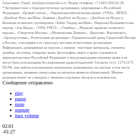
Георгиевич. Email: info@govoritmoskva.ru. Номер телефона: +7 (495) 950-62-26
*Экстремистские и террористические организации, запрещенные в Российской
Федерации: «Правый сектор», «Украинская повстанческая армия» (УПА), «ИГИЛ»,
«Джабхат Фатх аш-Шам» (бывшая «Джабхат ан-Нусра», «Джебхат ан-Нусра»),
Коалиция исламских группировок «Хайят Тахрир аш-Шам», Национал-Большевистская
партия, «Аль-Каида», «УНА-УНСО», «Талибан», «Меджлис крымско-татарского
народа», «Свидетели Иеговы», «Мизантропик Дивижн», «Братство» Корчинского,
«Артподготовка», Религиозная организация «Управленческий центр Свидетелей Иеговы
в России» и входящие в ее структуру местные религиозные организации.
Информация, размещенная на портале, а именно: текстовые материалы, элементы
дизайна, логотипы, товарные знаки, фотографии, видео и аудио охраняются
законодательством Российской Федерации и международными нормами права и не
могут быть использованы без разрешения правообладателей. Согласно ст.ст. 1274,1275
ГК РФ, при любом использовании материалов, размещенных на портале, в том числе
цитировании, активная гиперссылка на материал является обязательной. Мнение
редакции может не совпадать с мнением отдельных авторов и колумнистов.
Сообщение отправлено
play
pause
mute
unmute
max volume
02:01
-01:27