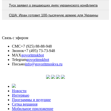
Туск заявил о решающих днях украинского конфликта
США: Иран готовит 100-тысячную армию для Украины
Связь с эфиром
СМС
+7 (925) 88-88-948
Звонок
+7 (495) 73-73-948
MAX
govoritmskbot
Telegram
govoritmskbot
Письмо
info@govoritmoskva.ru
Новости
Интервью
Программы и ведущие
Сетка вещания
Мобильное приложение