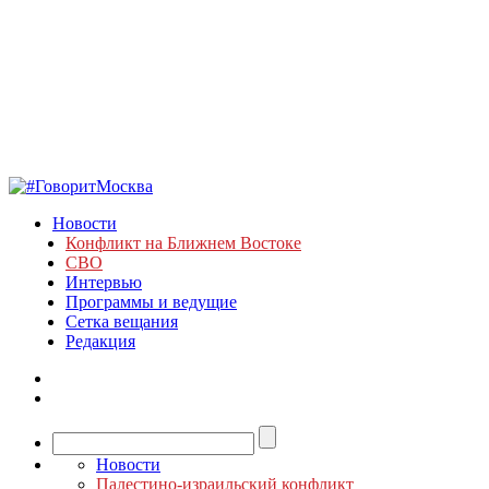
Новости
Конфликт на Ближнем Востоке
СВО
Интервью
Программы и ведущие
Сетка вещания
Редакция
Новости
Палестино-израильский конфликт