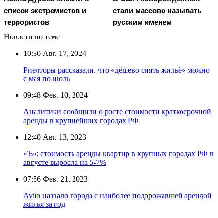
список экстремистов и
стали массово называть
террористов
русским именем
Новости по теме
10:30
Авг. 17, 2024
Риелторы рассказали, что «дёшево снять жильё» можно
с мая по июль
09:48
Фев. 10, 2024
Аналитики сообщили о росте стоимости краткосрочной
аренды в крупнейших городах РФ
12:40
Авг. 13, 2023
«Ъ»: стоимость аренды квартир в крупных городах РФ в
августе выросла на 5-7%
07:56
Фев. 21, 2023
Avito назвало города с наиболее подорожавшей арендой
жилья за год