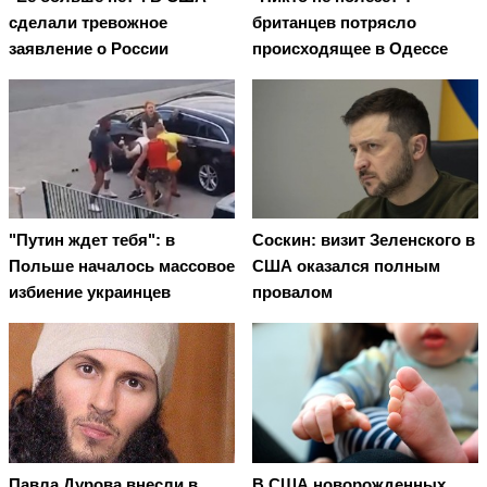
сделали тревожное
британцев потрясло
заявление о России
происходящее в Одессе
"Путин ждет тебя": в
Соскин: визит Зеленского в
Польше началось массовое
США оказался полным
избиение украинцев
провалом
Павла Дурова внесли в
В США новорожденных