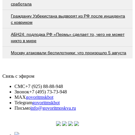
сработала
Гражданку Узбекистана выдворят из РФ после инцидента
с ковриком
АБН24: подлодка РФ «Пермь» сделает то, чего не может
никто в мире
Москву атаковали беспилотники: что произошло 5 августа
Связь с эфиром
СМС
+7 (925) 88-88-948
Звонок
+7 (495) 73-73-948
MAX
govoritmskbot
Telegram
govoritmskbot
Письмо
info@govoritmoskva.ru