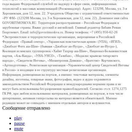
года выдано Федеральной службой по надзору в сфере связи, информационных
технологий и массовых коммуникаций (Роскомнадзор). Адрес: 123298, Москва, ул. 3-я
Хорошевская, дом 12, пом. 22. Учредитель Общество с ограниченной ответственностью
«РУ ФМ» (123298 Москва, ул. 3-я Хорошевская, дом 12, пом. 22). Доменное имя сайта
GOVORITMOSKVA.RU. Территория распространения – Российская Федерация и
зарубежные страны. Языки: русский и английский. Главный редактор Бабаян Роман
Георгиевич. Email: info@govoritmoskva.ru. Номер телефона: +7 (495) 950-62-26
*Экстремистские и террористические организации, запрещенные в Российской
Федерации: «Правый сектор», «Украинская повстанческая армия» (УПА), «ИГИЛ»,
«Джабхат Фатх аш-Шам» (бывшая «Джабхат ан-Нусра», «Джебхат ан-Нусра»),
Коалиция исламских группировок «Хайят Тахрир аш-Шам», Национал-Большевистская
партия, «Аль-Каида», «УНА-УНСО», «Талибан», «Меджлис крымско-татарского
народа», «Свидетели Иеговы», «Мизантропик Дивижн», «Братство» Корчинского,
«Артподготовка», Религиозная организация «Управленческий центр Свидетелей Иеговы
в России» и входящие в ее структуру местные религиозные организации.
Информация, размещенная на портале, а именно: текстовые материалы, элементы
дизайна, логотипы, товарные знаки, фотографии, видео и аудио охраняются
законодательством Российской Федерации и международными нормами права и не
могут быть использованы без разрешения правообладателей. Согласно ст.ст. 1274,1275
ГК РФ, при любом использовании материалов, размещенных на портале, в том числе
цитировании, активная гиперссылка на материал является обязательной. Мнение
редакции может не совпадать с мнением отдельных авторов и колумнистов.
Сообщение отправлено
play
pause
mute