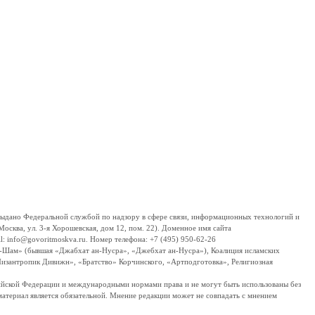
дано Федеральной службой по надзору в сфере связи, информационных технологий и
сква, ул. 3-я Хорошевская, дом 12, пом. 22). Доменное имя сайта
 info@govoritmoskva.ru. Номер телефона: +7 (495) 950-62-26
ш-Шам» (бывшая «Джабхат ан-Нусра», «Джебхат ан-Нусра»), Коалиция исламских
изантропик Дивижн», «Братство» Корчинского, «Артподготовка», Религиозная
ссийской Федерации и международными нормами права и не могут быть использованы без
материал является обязательной. Мнение редакции может не совпадать с мнением