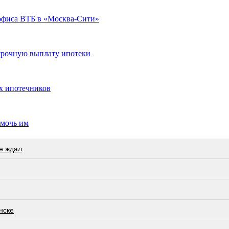
офиса ВТБ в «Москва-Сити»
осрочную выплату ипотеки
х ипотечников
омочь им
не ждал
нске