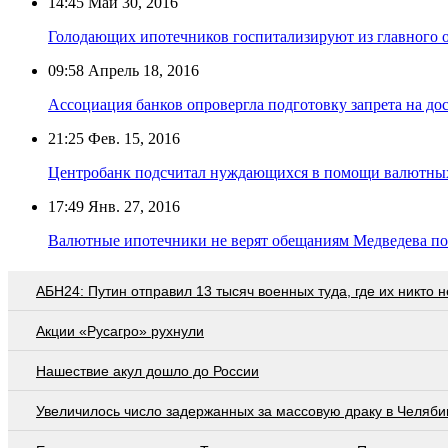
14:45
Май 30, 2016
Голодающих ипотечников госпитализируют из главного 
09:58
Апрель 18, 2016
Ассоциация банков опровергла подготовку запрета на д
21:25
Фев. 15, 2016
Центробанк подсчитал нуждающихся в помощи валютны
17:49
Янв. 27, 2016
Валютные ипотечники не верят обещаниям Медведева п
АБН24: Путин отправил 13 тысяч военных туда, где их никто 
Акции «Русагро» рухнули
Нашествие акул дошло до России
Увеличилось число задержанных за массовую драку в Челяби