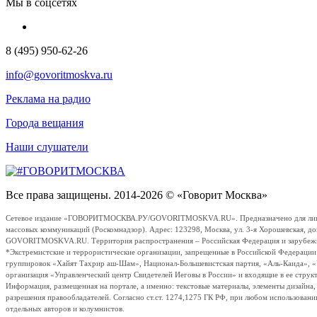
Мы в соцсетях
8 (495) 950-62-26
info@govoritmoskva.ru
Реклама на радио
Города вещания
Наши слушатели
Все права защищены. 2014-2026 © «Говорит Москва»
Сетевое издание «ГОВОРИТМОСКВА.РУ/GOVORITMOSKVA.RU». Предназначено для лиц стар
массовых коммуникаций (Роскомнадзор). Адрес: 123298, Москва, ул. 3-я Хорошевская, д
GOVORITMOSKVA.RU. Территория распространения – Российская Федерация и зарубежные с
*Экстремистские и террористические организации, запрещенные в Российской Федераци
группировок «Хайят Тахрир аш-Шам», Национал-Большевистская партия, «Аль-Каида», 
организация «Управленческий центр Свидетелей Иеговы в России» и входящие в ее струк
Информация, размещенная на портале, а именно: текстовые материалы, элементы дизайна
разрешения правообладателей. Согласно ст.ст. 1274,1275 ГК РФ, при любом использовани
отдельных авторов и колумнистов.