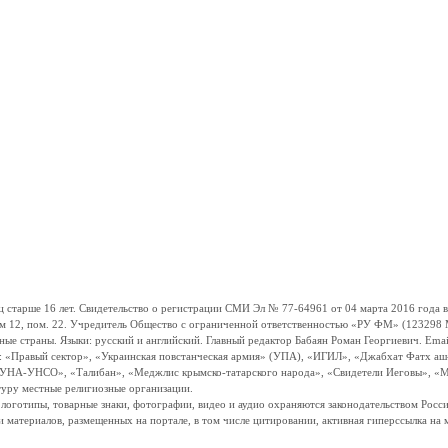
ше 16 лет. Свидетельство о регистрации СМИ Эл № 77-64961 от 04 марта 2016 года вы
ом 12, пом. 22. Учредитель Общество с ограниченной ответственностью «РУ ФМ» (123298 Мо
траны. Языки: русский и английский. Главный редактор Бабаян Роман Георгиевич. Email:
и: «Правый сектор», «Украинская повстанческая армия» (УПА), «ИГИЛ», «Джабхат Фатх а
«УНА-УНСО», «Талибан», «Меджлис крымско-татарского народа», «Свидетели Иеговы», «М
туру местные религиозные организации.
, логотипы, товарные знаки, фотографии, видео и аудио охраняются законодательством Ро
и материалов, размещенных на портале, в том числе цитировании, активная гиперссылка на 