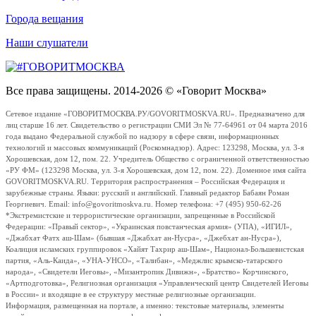
Города вещания
Наши слушатели
Все права защищены. 2014-2026 © «Говорит Москва»
Сетевое издание «ГОВОРИТМОСКВА.РУ/GOVORITMOSKVA.RU». Предназначено для
лиц старше 16 лет. Свидетельство о регистрации СМИ Эл № 77-64961 от 04 марта 2016
года выдано Федеральной службой по надзору в сфере связи, информационных
технологий и массовых коммуникаций (Роскомнадзор). Адрес: 123298, Москва, ул. 3-я
Хорошевская, дом 12, пом. 22. Учредитель Общество с ограниченной ответственностью
«РУ ФМ» (123298 Москва, ул. 3-я Хорошевская, дом 12, пом. 22). Доменное имя сайта
GOVORITMOSKVA.RU. Территория распространения – Российская Федерация и
зарубежные страны. Языки: русский и английский. Главный редактор Бабаян Роман
Георгиевич. Email: info@govoritmoskva.ru. Номер телефона: +7 (495) 950-62-26
*Экстремистские и террористические организации, запрещенные в Российской
Федерации: «Правый сектор», «Украинская повстанческая армия» (УПА), «ИГИЛ»,
«Джабхат Фатх аш-Шам» (бывшая «Джабхат ан-Нусра», «Джебхат ан-Нусра»),
Коалиция исламских группировок «Хайят Тахрир аш-Шам», Национал-Большевистская
партия, «Аль-Каида», «УНА-УНСО», «Талибан», «Меджлис крымско-татарского
народа», «Свидетели Иеговы», «Мизантропик Дивижн», «Братство» Корчинского,
«Артподготовка», Религиозная организация «Управленческий центр Свидетелей Иеговы
в России» и входящие в ее структуру местные религиозные организации.
Информация, размещенная на портале, а именно: текстовые материалы, элементы