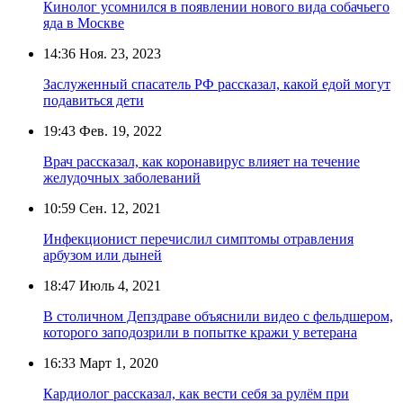
Кинолог усомнился в появлении нового вида собачьего
яда в Москве
14:36
Ноя. 23, 2023
Заслуженный спасатель РФ рассказал, какой едой могут
подавиться дети
19:43
Фев. 19, 2022
Врач рассказал, как коронавирус влияет на течение
желудочных заболеваний
10:59
Сен. 12, 2021
Инфекционист перечислил симптомы отравления
арбузом или дыней
18:47
Июль 4, 2021
В столичном Депздраве объяснили видео с фельдшером,
которого заподозрили в попытке кражи у ветерана
16:33
Март 1, 2020
Кардиолог рассказал, как вести себя за рулём при