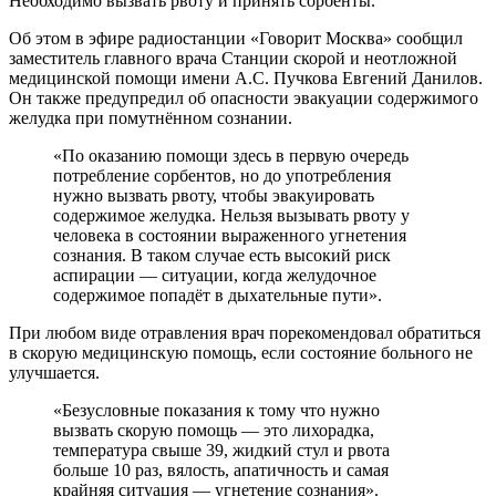
Необходимо вызвать рвоту и принять сорбенты.
Об этом в эфире радиостанции «Говорит Москва» сообщил
заместитель главного врача Станции скорой и неотложной
медицинской помощи имени А.С. Пучкова Евгений Данилов.
Он также предупредил об опасности эвакуации содержимого
желудка при помутнённом сознании.
«По оказанию помощи здесь в первую очередь
потребление сорбентов, но до употребления
нужно вызвать рвоту, чтобы эвакуировать
содержимое желудка. Нельзя вызывать рвоту у
человека в состоянии выраженного угнетения
сознания. В таком случае есть высокий риск
аспирации — ситуации, когда желудочное
содержимое попадёт в дыхательные пути».
При любом виде отравления врач порекомендовал обратиться
в скорую медицинскую помощь, если состояние больного не
улучшается.
«Безусловные показания к тому что нужно
вызвать скорую помощь — это лихорадка,
температура свыше 39, жидкий стул и рвота
больше 10 раз, вялость, апатичность и самая
крайняя ситуация — угнетение сознания».