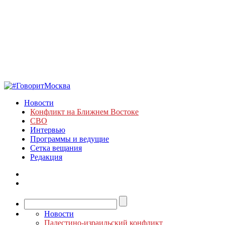
Новости
Конфликт на Ближнем Востоке
СВО
Интервью
Программы и ведущие
Сетка вещания
Редакция
Новости
Палестино-израильский конфликт