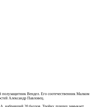
кий полузащитник Вендел. Его соотечественник Малком
остей Александр Павловец.
СКА, набравший 20 баллов. Тройку лучших замыкает