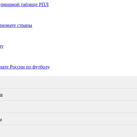
 турнирной таблице РПЛ
пионате страны
лу
нате России по футболу
ых
ы