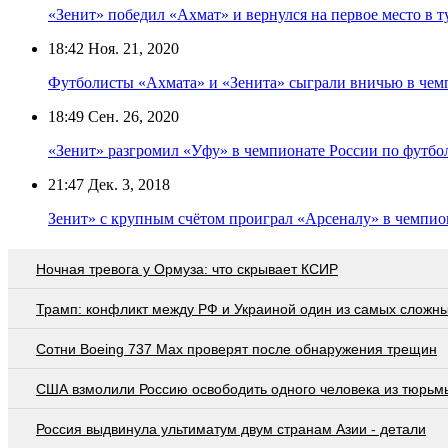
«Зенит» победил «Ахмат» и вернулся на первое место в
18:42
Ноя. 21, 2020
Футболисты «Ахмата» и «Зенита» сыграли вничью в чем
18:49
Сен. 26, 2020
«Зенит» разгромил «Уфу» в чемпионате России по футбо
21:47
Дек. 3, 2018
Зенит» с крупным счётом проиграл «Арсеналу» в чемпио
Ночная тревога у Ормуза: что скрывает КСИР
Трамп: конфликт между РФ и Украиной один из самых сложн
Сотни Boeing 737 Max проверят после обнаружения трещин
США взмолили Россию освободить одного человека из тюрьм
Россия выдвинула ультиматум двум странам Азии - детали