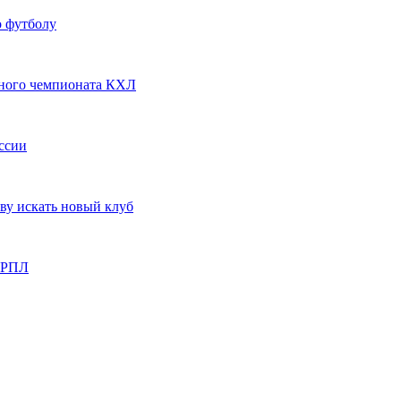
о футболу
рного чемпионата КХЛ
ссии
ву искать новый клуб
е РПЛ