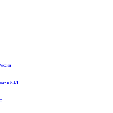
России
од» в РПЛ
л»