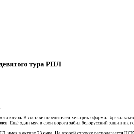
 девятого тура РПЛ
.
ского клуба. В составе победителей хет-трик оформил бразильс
яев. Ещё один мяч в свои ворота забил белорусский защитник г
ПЛ, имея в активе 23 очка. На второй строчке располагается Ц