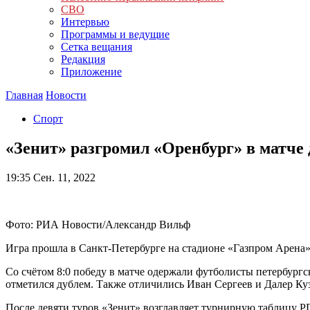
СВО
Интервью
Программы и ведущие
Сетка вещания
Редакция
Приложение
Главная
Новости
Спорт
«Зенит» разгромил «Оренбург» в матче
19:35
Сен. 11, 2022
Фото: РИА Новости/Александр Вильф
Игра прошла в Санкт-Петербурге на стадионе «Газпром Арена»
Со счётом 8:0 победу в матче одержали футболисты петербург
отметился дублем. Также отличились Иван Сергеев и Далер Куз
После девяти туров «Зенит» возглавляет турнирную таблицу Р